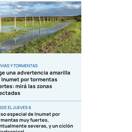
UVIAS Y TORMENTAS
ge una advertencia amarilla
 Inumet por tormentas
ertes: mirá las zonas
ectadas
SDE EL JUEVES 6
iso especial de Inumet por
rmentas muy fuertes,
ntualmente severas, y un ciclón
tratropical