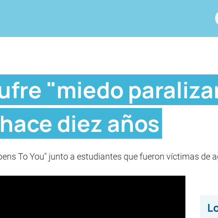
ufre "miedo paraliza
 hace diez años
ppens To You" junto a estudiantes que fueron víctimas de 
Lo