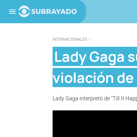
INTERNACIONALES
>
Lady Gaga s
violación de
Lady Gaga interpretó de "Till It Ha