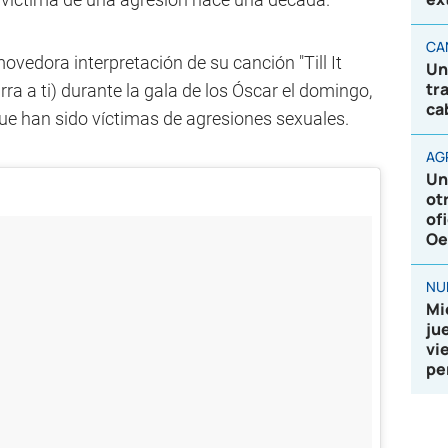
CA
ovedora interpretación de su canción "Till It
Un
tr
a a ti) durante la gala de los Óscar el domingo,
ca
que han sido víctimas de agresiones sexuales.
AG
Un
ot
of
Oe
NU
Mi
ju
vi
pe