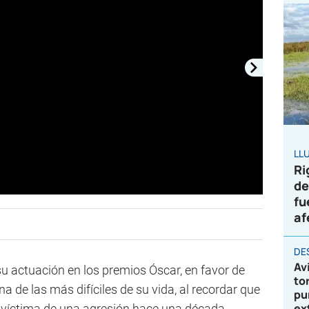
LL
Ri
de
fu
af
DE
Av
su actuación en los premios Óscar, en favor de
to
na de las más difíciles de su vida, al recordar que
pu
ex
r víctima de una agresión hace una década.