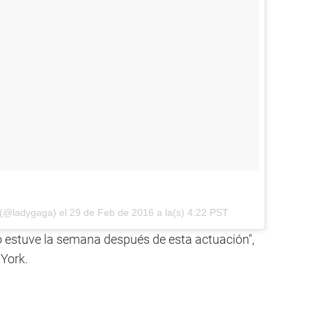
 (@ladygaga) el
29 de Feb de 2016 a la(s) 4:22 PST
estuve la semana después de esta actuación",
 York.