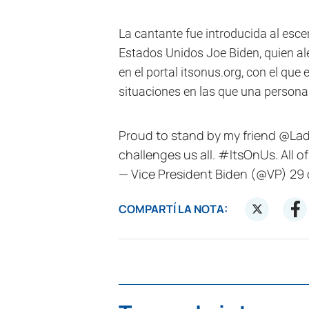
La cantante fue introducida al esce
Estados Unidos Joe Biden, quien a
en el portal itsonus.org, con el que
situaciones en las que una persona
Proud to stand by my friend
@Lad
challenges us all.
#ItsOnUs
. All o
— Vice President Biden (@VP)
29 
COMPARTÍ LA NOTA: