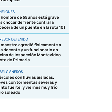
NELONES
 hombre de 55 años está grave
as chocar de frente contra la
becera de un puente en la ruta 101
RESOR DETENIDO
 maestro agredió físicamente a
ra docente y un funcionario en
icina de Inspección Montevideo
ste de Primaria
BEL CISNEROS
ércoles con lluvias aisladas,
eves con tormentas severas y
ento fuerte, y viernes muy frío
ro soleado