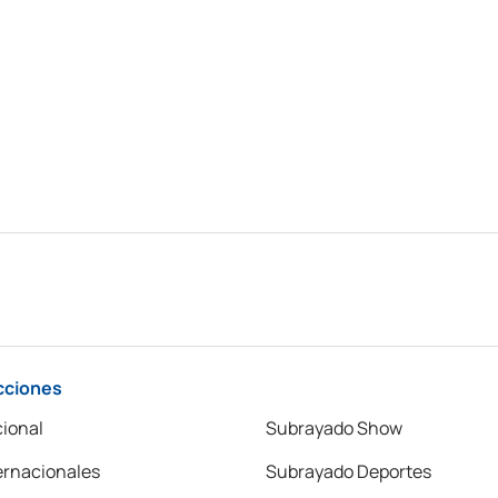
cciones
ional
Subrayado Show
ernacionales
Subrayado Deportes