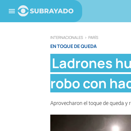
INTERNACIONALES
>
PARÍS
EN TOQUE DE QUEDA
Ladrones hu
robo con hac
Aprovecharon el toque de queda y r