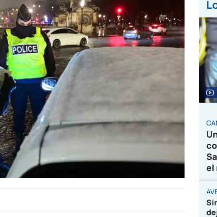
Lo
CA
Un
co
Sa
el
AVE
Si
de