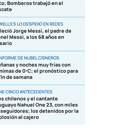
to; Bomberos trabajó en el
scate
WELLS'S LO DESPIDIÓ EN REDES
lleció Jorge Messi, el padre de
onel Messi, a los 68 años en
sario
 INFORME DE NUBEL CISNEROS
ñanas y noches muy frías con
nimas de 0ºC; el pronóstico para
 fin de semana
ENE CINCO ANTECEDENTES
es chilenos y el cantante
uguayo Nahuel One 23, con miles
 seguidores; los detenidos por la
plosión al cajero