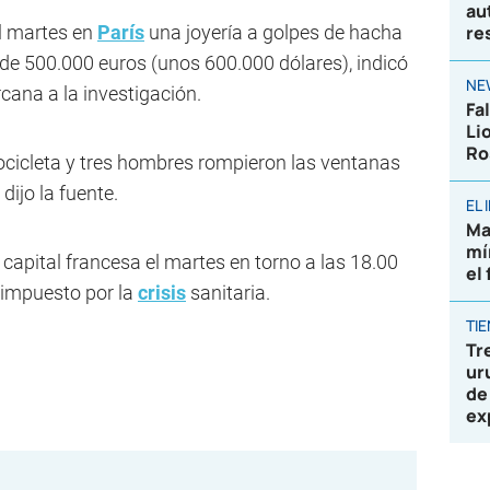
au
l martes en
París
una joyería a golpes de hacha
re
 de 500.000 euros (unos 600.000 dólares), indicó
NE
cana a la investigación.
Fa
Li
Ro
ocicleta y tres hombres rompieron las ventanas
dijo la fuente.
EL
Ma
mí
a capital francesa el martes en torno a las 18.00
el
 impuesto por la
crisis
sanitaria.
TI
Tr
ur
de
ex