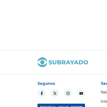
Seguinos
Se
Nac
Int