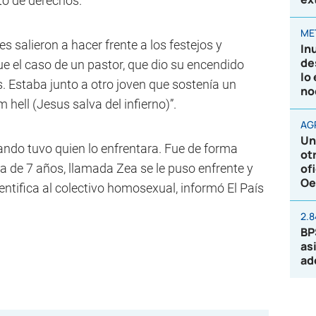
to de derechos.
ME
salieron a hacer frente a los festejos y
In
de
e el caso de un pastor, que dio su encendido
lo
. Estaba junto a otro joven que sostenía un
no
 hell (Jesus salva del infierno)”.
AG
Un
ando tuvo quien lo enfrentara. Fue de forma
ot
niña de 7 años, llamada Zea se le puso enfrente y
of
Oe
dentifica al colectivo homosexual, informó El País
2.
BP
as
ad