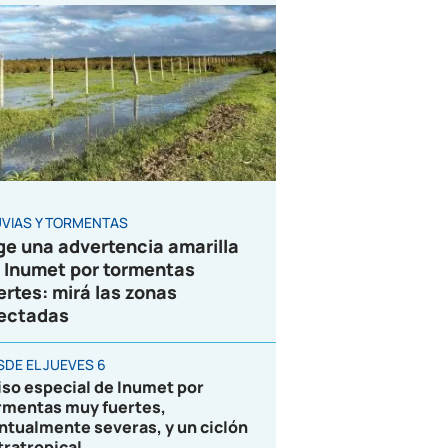
UVIAS Y TORMENTAS
ge una advertencia amarilla
 Inumet por tormentas
ertes: mirá las zonas
ectadas
SDE EL JUEVES 6
iso especial de Inumet por
rmentas muy fuertes,
ntualmente severas, y un ciclón
tratropical