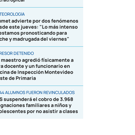
TEOROLOGÍA
umet advierte por dos fenómenos
sde este jueves: "Lo más intenso
 estamos pronosticando para
che y madrugada del viernes"
RESOR DETENIDO
 maestro agredió físicamente a
ra docente y un funcionario en
icina de Inspección Montevideo
ste de Primaria
844 ALUMNOS FUERON REVINCULADOS
S suspenderá el cobro de 3.968
ignaciones familiares a niños y
olescentes por no asistir a clases