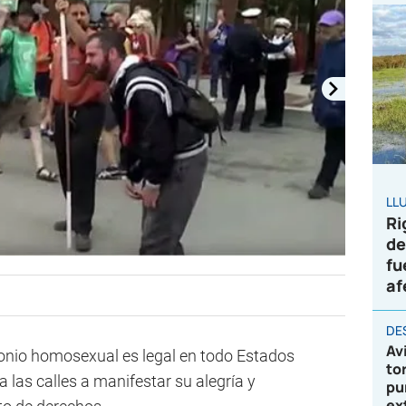
LL
Ri
de
fu
af
DE
Av
nio homosexual es legal en todo Estados
to
 las calles a manifestar su alegría y
pu
ex