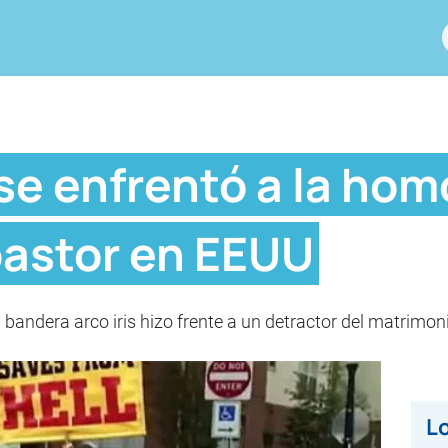
se enfrentó a la hom
pastor en EEUU
 bandera arco iris hizo frente a un detractor del matrimon
Lo