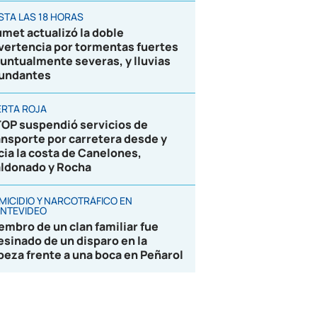
STA LAS 18 HORAS
umet actualizó la doble
vertencia por tormentas fuertes
puntualmente severas, y lluvias
undantes
ERTA ROJA
OP suspendió servicios de
ansporte por carretera desde y
cia la costa de Canelones,
ldonado y Rocha
MICIDIO Y NARCOTRÁFICO EN
NTEVIDEO
embro de un clan familiar fue
esinado de un disparo en la
beza frente a una boca en Peñarol