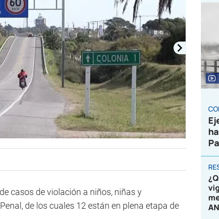
CO
Ej
ha
Pa
RE
¿Q
vi
e casos de violación a niños, niñas y
me
 Penal, de los cuales 12 están en plena etapa de
AN