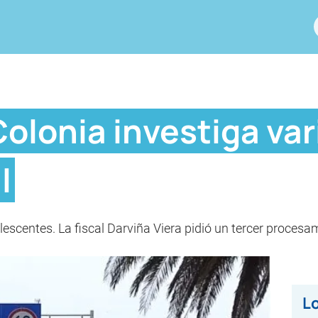
Colonia investiga va
l
lescentes. La fiscal Darviña Viera pidió un tercer procesam
Lo