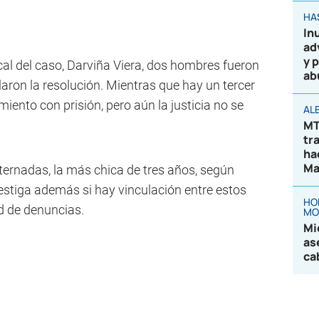
HA
In
ad
y 
scal del caso, Darviña Viera, dos hombres fueron
ab
aron la resolución. Mientras que hay un tercer
iento con prisión, pero aún la justicia no se
AL
MT
tr
ha
Ma
nternadas, la más chica de tres años, según
vestiga además si hay vinculación entre estos
HO
d de denuncias.
MO
Mi
as
ca