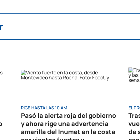
r
RIGE HASTA LAS 10 AM
EL P
Pasó la alerta roja del gobierno
Tras
o
y ahora rige una advertencia
vuel
amarilla del Inumet en la costa
de 
por vientos fuertes y
sen