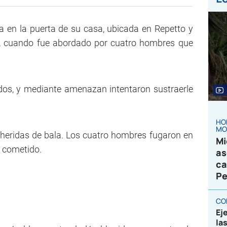
 en la puerta de su casa, ubicada en Repetto y
a, cuando fue abordado por cuatro hombres que
dos, y mediante amenazan intentaron sustraerle
HO
MO
as heridas de bala. Los cuatro hombres fugaron en
Mi
u cometido.
as
ca
Pe
CO
Ej
la