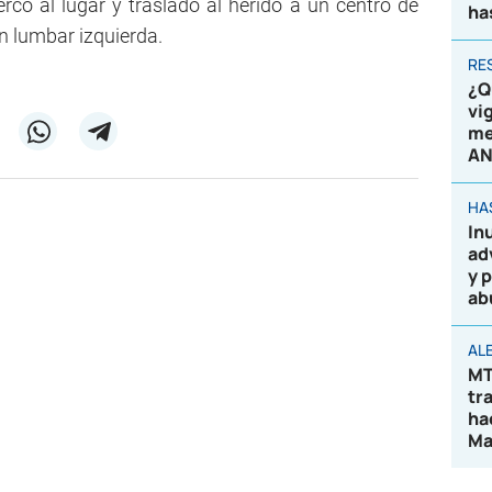
ercó al lugar y trasladó al herido a un centro de
ha
ón lumbar izquierda.
RE
¿Q
vi
me
AN
HA
In
ad
y 
ab
AL
MT
tr
ha
Ma