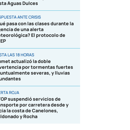
sta Aguas Dulces
SPUESTA ANTE CRISIS
ué pasa con las clases durante la
gencia de una alerta
teorológica? El protocolo de
EP
STA LAS 18 HORAS
umet actualizó la doble
vertencia por tormentas fuertes
puntualmente severas, y lluvias
undantes
ERTA ROJA
OP suspendió servicios de
ansporte por carretera desde y
cia la costa de Canelones,
ldonado y Rocha