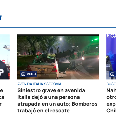
r
VIDEO
AVENIDA ITALIA Y SEGOVIA
BUSC
de
Siniestro grave en avenida
Nah
tá
Italia dejó a una persona
otr
r
atrapada en un auto; Bomberos
exp
trabajó en el rescate
Chi