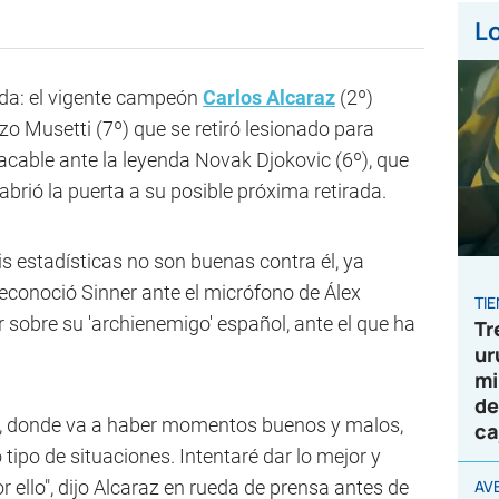
Lo
ada: el vigente campeón
Carlos Alcaraz
(2º)
o Musetti (7º) que se retiró lesionado para
lacable ante la leyenda Novak Djokovic (6º), que
abrió la puerta a su posible próxima retirada.
mis estadísticas no son buenas contra él, ya
econoció Sinner ante el micrófono de Álex
TI
er sobre su 'archienemigo' español, ante el que ha
Tr
ur
mi
de
a, donde va a haber momentos buenos y malos,
ca
tipo de situaciones. Intentaré dar lo mejor y
r ello", dijo Alcaraz en rueda de prensa antes de
AV