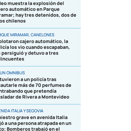
deo muestra la explosión del
jero automático en Parque
ramar; hay tres detenidos, dos de
los chilenos
RQUE MIRAMAR, CANELONES
plotaron cajero automático, la
licía los vio cuando escapaban,
s persiguió y detuvo a tres
lincuentes
 UN ÓMNIBUS
tuvieron a un policía tras
cautarle más de 70 perfumes de
ntrabando que pretendía
asladar de Rivera a Montevideo
NIDA ITALIA Y SEGOVIA
niestro grave en avenida Italia
jó a una persona atrapada en un
to; Bomberos trabajó en el