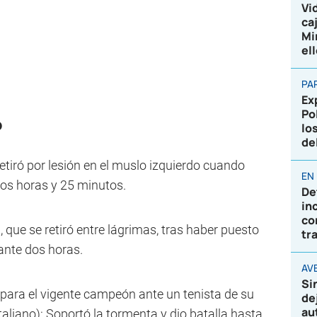
Vi
ca
Mi
el
PA
Ex
Po
o
lo
de
retiró por lesión en el muslo izquierdo cuando
EN
 dos horas y 25 minutos.
De
in
co
, que se retiró entre lágrimas, tras haber puesto
tr
ante dos horas.
AVE
Si
ara el vigente campeón ante un tenista de su
de
au
taliano): Soportó la tormenta y dio batalla hasta