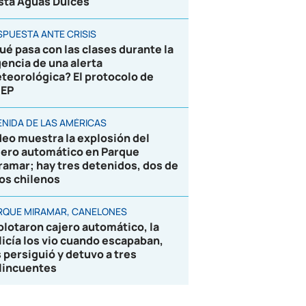
sta Aguas Dulces
SPUESTA ANTE CRISIS
ué pasa con las clases durante la
gencia de una alerta
teorológica? El protocolo de
EP
ENIDA DE LAS AMÉRICAS
deo muestra la explosión del
jero automático en Parque
ramar; hay tres detenidos, dos de
los chilenos
RQUE MIRAMAR, CANELONES
plotaron cajero automático, la
licía los vio cuando escapaban,
s persiguió y detuvo a tres
lincuentes