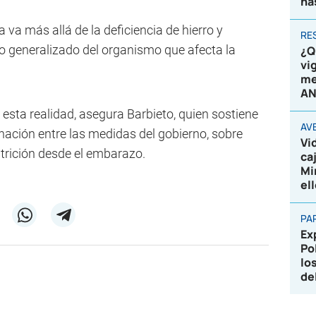
ha
a va más allá de la deficiencia de hierro y
RE
to generalizado del organismo que afecta la
¿Q
vi
me
AN
esta realidad, asegura Barbieto, quien sostiene
AV
ación entre las medidas del gobierno, sobre
Vi
trición desde el embarazo.
ca
Mi
el
PA
Ex
Po
lo
de