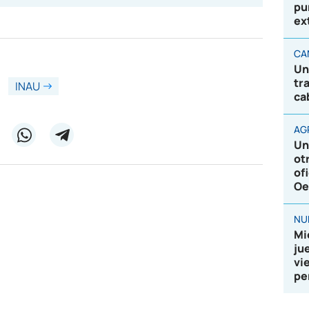
pu
ex
CA
Un
tr
INAU
ca
AG
Un
ot
of
Oe
NU
Mi
ju
vi
pe