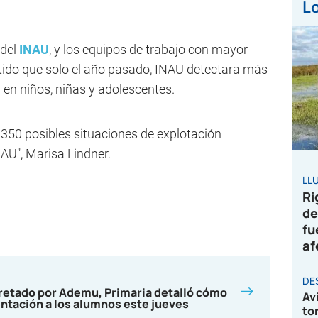
Lo
 del
INAU
, y los equipos de trabajo con mayor
mitido que solo el año pasado, INAU detectara más
 en niños, niñas y adolescentes.
350 posibles situaciones de explotación
NAU", Marisa Lindner.
LL
Ri
de
fu
af
DE
cretado por Ademu, Primaria detalló cómo
Av
entación a los alumnos este jueves
to