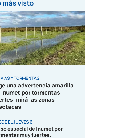
 más visto
UVIAS Y TORMENTAS
ge una advertencia amarilla
 Inumet por tormentas
ertes: mirá las zonas
ectadas
SDE EL JUEVES 6
iso especial de Inumet por
rmentas muy fuertes,