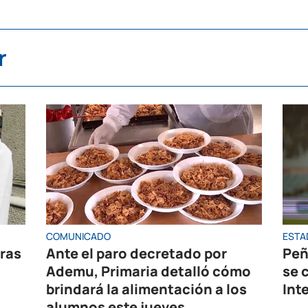
r
COMUNICADO
ESTA
oras
Ante el paro decretado por
Peñ
Ademu, Primaria detalló cómo
se 
brindará la alimentación a los
Int
alumnos este jueves