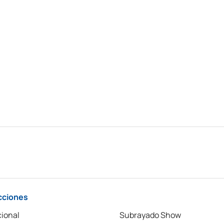
cciones
ional
Subrayado Show