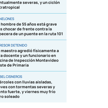
ntualmente severas, y un ciclón
tratropical
NELONES
 hombre de 55 años está grave
as chocar de frente contra la
becera de un puente en la ruta 101
RESOR DETENIDO
 maestro agredió físicamente a
ra docente y un funcionario en
icina de Inspección Montevideo
ste de Primaria
BEL CISNEROS
ércoles con lluvias aisladas,
eves con tormentas severas y
ento fuerte, y viernes muy frío
ro soleado