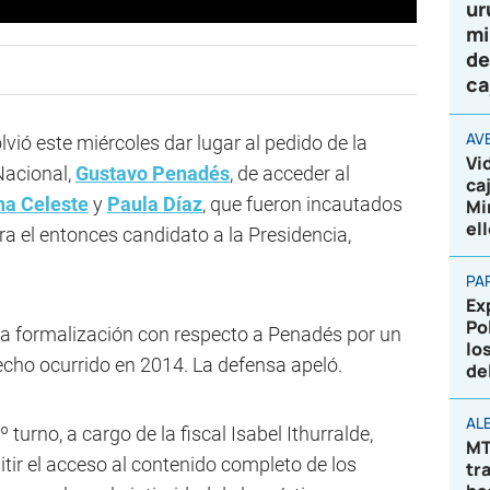
ur
mi
de
ca
AV
vió este miércoles dar lugar al pedido de la
Vi
Nacional,
Gustavo Penadés
, de acceder al
ca
a Celeste
y
Paula Díaz
, que fueron incautados
Mi
el
a el entonces candidato a la Presidencia,
PA
Ex
Po
la formalización con respecto a Penadés por un
lo
hecho ocurrido en 2014. La defensa apeló.
de
AL
 turno, a cargo de la fiscal Isabel Ithurralde,
MT
tir el acceso al contenido completo de los
tr