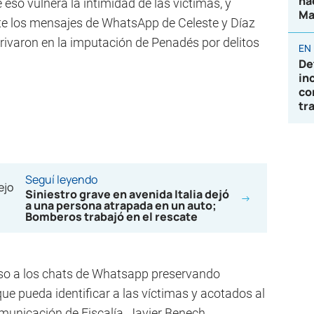
ha
 eso vulnera la intimidad de las víctimas, y
Ma
te los mensajes de WhatsApp de Celeste y Díaz
rivaron en la imputación de Penadés por delitos
EN
De
in
co
tr
Seguí leyendo
Siniestro grave en avenida Italia dejó
a una persona atrapada en un auto;
Bomberos trabajó en el rescate
eso a los chats de Whatsapp preservando
e pueda identificar a las víctimas y acotados al
municación de Fiscalía, Javier Benech.