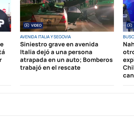
VIDEO
AVENIDA ITALIA Y SEGOVIA
BUSC
de
Siniestro grave en avenida
Nah
tá
Italia dejó a una persona
otr
r
atrapada en un auto; Bomberos
exp
trabajó en el rescate
Chi
can