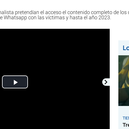
ista pretendían el acceso el contenido completo de los d
e Whatsapp con las víctimas y hasta el año 2023.
Lo
Play
Video
TI
Tr