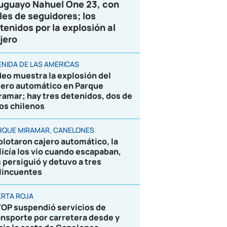
uguayo Nahuel One 23, con
les de seguidores; los
tenidos por la explosión al
jero
ENIDA DE LAS AMÉRICAS
deo muestra la explosión del
jero automático en Parque
ramar; hay tres detenidos, dos de
los chilenos
RQUE MIRAMAR, CANELONES
plotaron cajero automático, la
licía los vio cuando escapaban,
s persiguió y detuvo a tres
lincuentes
ERTA ROJA
OP suspendió servicios de
ansporte por carretera desde y