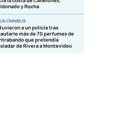
cia la costa de Canelones,
ldonado y Rocha
 UN ÓMNIBUS
tuvieron a un policía tras
cautarle más de 70 perfumes de
ntrabando que pretendía
asladar de Rivera a Montevideo