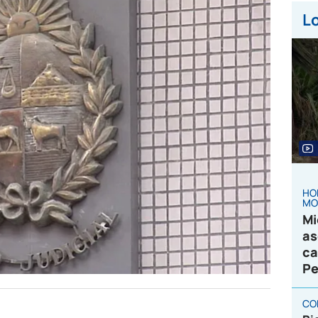
Lo
HO
MO
Mi
as
ca
Pe
CO