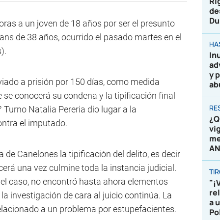
Ri
de
Du
oras a un joven de 18 años por ser el presunto
ans de 38 años, ocurrido el pasado martes en el
HA
).
In
ad
y 
nviado a prisión por 150 días, como medida
ab
e se conocerá su condena y la tipificación final
RE
 Turno Natalia Pereria dio lugar a la
¿Q
ontra el imputado.
vi
me
AN
 de Canelones la tipificación del delito, es decir
erá una vez culmine toda la instancia judicial.
TI
 del caso, no encontró hasta ahora elementos
"¡
re
o la investigación de cara al juicio continúa. La
a 
relacionado a un problema por estupefacientes.
Po