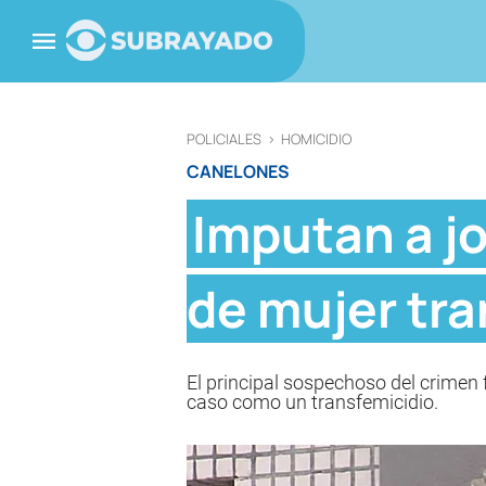
POLICIALES
>
HOMICIDIO
CANELONES
Imputan a jo
de mujer tra
El principal sospechoso del crimen f
caso como un transfemicidio.