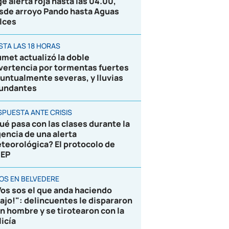
ge alerta roja hasta las 04.00,
sde arroyo Pando hasta Aguas
lces
STA LAS 18 HORAS
umet actualizó la doble
vertencia por tormentas fuertes
puntualmente severas, y lluvias
undantes
SPUESTA ANTE CRISIS
ué pasa con las clases durante la
gencia de una alerta
teorológica? El protocolo de
EP
ROS EN BELVEDERE
Vos sos el que anda haciendo
lajo!": delincuentes le dispararon
un hombre y se tirotearon con la
licía