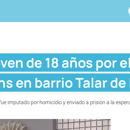
ven de 18 años por e
ns en barrio Talar d
ue imputado por homicidio y enviado a prisión a la espera d