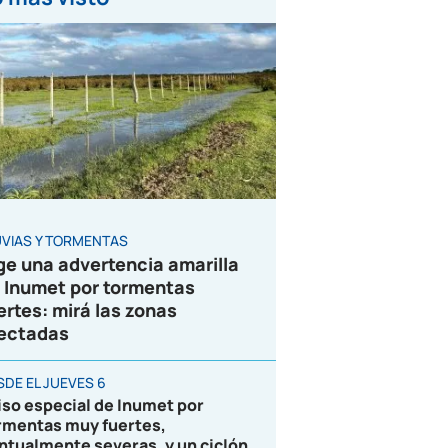
UVIAS Y TORMENTAS
ge una advertencia amarilla
 Inumet por tormentas
ertes: mirá las zonas
ectadas
SDE EL JUEVES 6
iso especial de Inumet por
rmentas muy fuertes,
ntualmente severas, y un ciclón