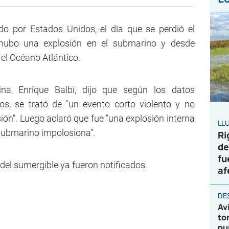
o por Estados Unidos, el día que se perdió el
hubo una explosión en el submarino y desde
el Océano Atlántico.
na, Enrique Balbi, dijo que según los datos
s, se trató de "un evento corto violento y no
ión". Luego aclaró que fue "una explosión interna
LL
l submarino impolosiona".
Ri
de
fu
 del sumergible ya fueron notificados.
af
DE
Av
to
pu