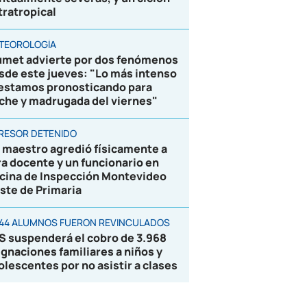
tratropical
TEOROLOGÍA
umet advierte por dos fenómenos
sde este jueves: "Lo más intenso
 estamos pronosticando para
che y madrugada del viernes"
RESOR DETENIDO
 maestro agredió físicamente a
ra docente y un funcionario en
icina de Inspección Montevideo
ste de Primaria
844 ALUMNOS FUERON REVINCULADOS
S suspenderá el cobro de 3.968
ignaciones familiares a niños y
olescentes por no asistir a clases