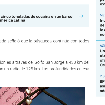
ex
ME
 cinco toneladas de cocaína en un barco
mérica Latina
In
de
lo
no
rmada señaló que la búsqueda continúa con todos
AG
Un
ot
of
ión es a través del Golfo San Jorge a 430 km del
Oe
on un radio de 125 km. Las profundidades en esa
2.
BP
as
ad