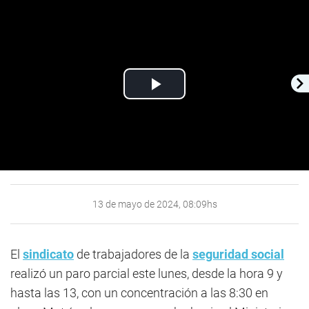
Play
Video
13 de mayo de 2024, 08:09hs
El
sindicato
de trabajadores de la
seguridad social
realizó un paro parcial este lunes, desde la hora 9 y
hasta las 13, con un concentración a las 8:30 en