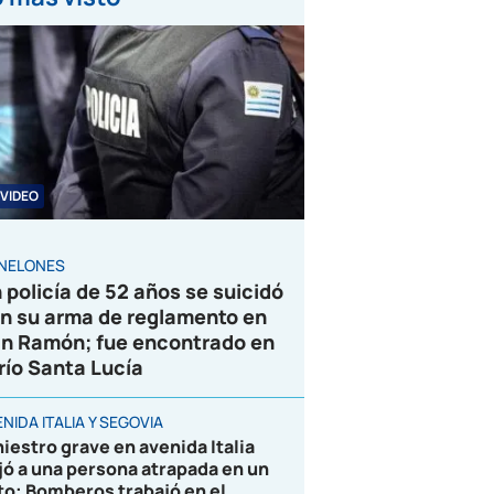
VIDEO
NELONES
 policía de 52 años se suicidó
n su arma de reglamento en
n Ramón; fue encontrado en
 río Santa Lucía
NIDA ITALIA Y SEGOVIA
niestro grave en avenida Italia
jó a una persona atrapada en un
to; Bomberos trabajó en el