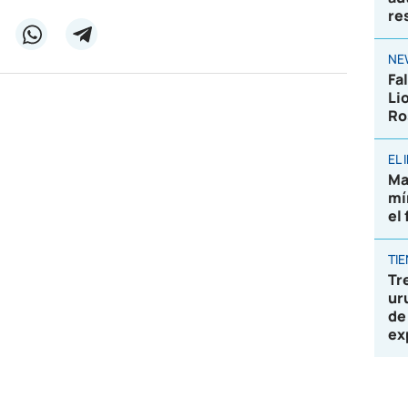
re
NE
Fa
Li
Ro
EL
Ma
mí
el
TI
Tr
ur
de
ex