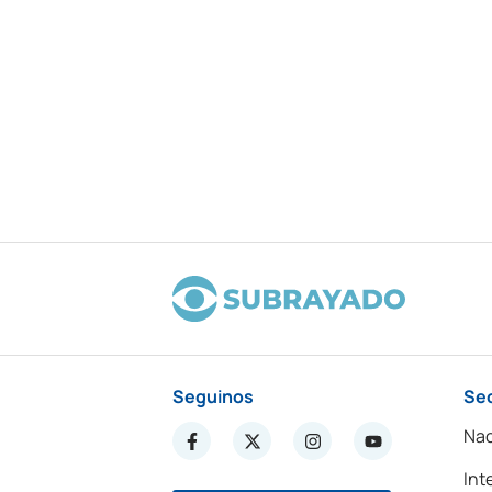
Seguinos
Se
Nac
Int