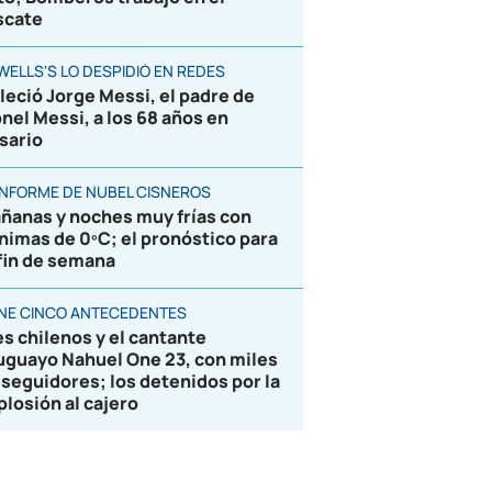
scate
WELLS'S LO DESPIDIÓ EN REDES
lleció Jorge Messi, el padre de
onel Messi, a los 68 años en
sario
 INFORME DE NUBEL CISNEROS
ñanas y noches muy frías con
nimas de 0ºC; el pronóstico para
 fin de semana
ENE CINCO ANTECEDENTES
es chilenos y el cantante
uguayo Nahuel One 23, con miles
 seguidores; los detenidos por la
plosión al cajero