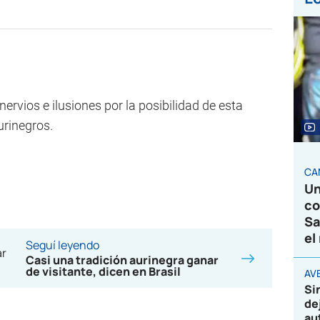
ervios e ilusiones por la posibilidad de esta
urinegros.
CA
Un
co
Sa
el
Seguí leyendo
Casi una tradición aurinegra ganar
de visitante, dicen en Brasil
AVE
Si
de
au