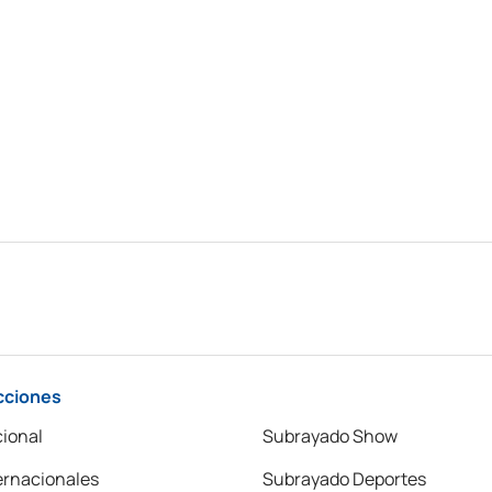
cciones
ional
Subrayado Show
ernacionales
Subrayado Deportes