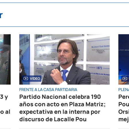
r
VIDEO
FRENTE A LA CASA PARTIDARIA
PLEN
3 y
Partido Nacional celebra 190
Per
años con acto en Plaza Matriz;
Pou
o al
expectativa en la interna por
Ors
discurso de Lacalle Pou
mej