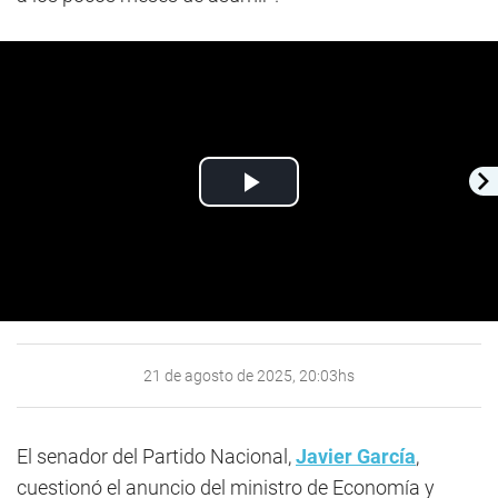
Play
Video
21 de agosto de 2025, 20:03hs
El senador del Partido Nacional,
Javier García
,
cuestionó el anuncio del ministro de Economía y