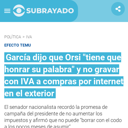
POLÍTICA
>
IVA
EFECTO TEMU
García dijo que Orsi "tiene que
honrar su palabra" y no gravar
con IVA a compras por internet
en el exterior
El senador nacionalista recordó la promesa de
campaña del presidente de no aumentar los
impuestos y afirmó que no puede "borrar con el codo
a los pocos meses de asumir".