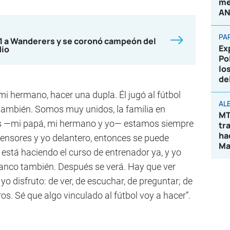
me
AN
PA
-1 a Wanderers y se coronó campeón del
Ex
dio
Po
lo
de
i hermano, hacer una dupla. Él jugó al fútbol
AL
también. Somos muy unidos, la familia en
MT
res —mi papá, mi hermano y yo— estamos siempre
tr
ha
efensores y yo delantero, entonces se puede
Ma
stá haciendo el curso de entrenador ya, y yo
anco también. Después se verá. Hay que ver
o disfruto: de ver, de escuchar, de preguntar; de
s. Sé que algo vinculado al fútbol voy a hacer”.