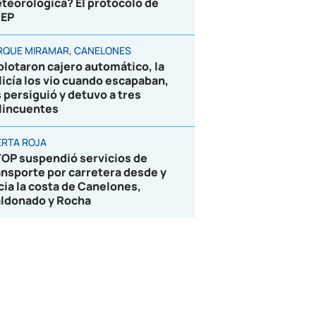
teorológica? El protocolo de
EP
RQUE MIRAMAR, CANELONES
plotaron cajero automático, la
licía los vio cuando escapaban,
s persiguió y detuvo a tres
lincuentes
ERTA ROJA
OP suspendió servicios de
ansporte por carretera desde y
cia la costa de Canelones,
ldonado y Rocha