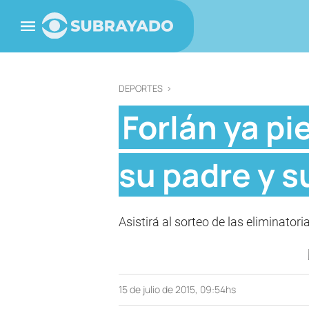
DEPORTES
>
Forlán ya pi
su padre y 
Asistirá al sorteo de las eliminatori
15 de julio de 2015, 09:54hs