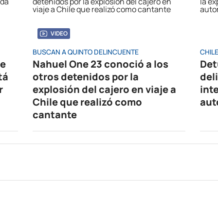
VIDEO
BUSCAN A QUINTO DELINCUENTE
CHIL
de
Nahuel One 23 conoció a los
Det
tá
otros detenidos por la
del
r
explosión del cajero en viaje a
int
Chile que realizó como
aut
cantante