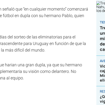
lán señaló que “en cualquier momento” comenzará
e fútbol en dupla con su hermano Pablo, quien
TI
Tr
ur
ías del sorteo de las eliminatorias para el
mi
trascendente para Uruguay en función de que la
de
ca
la más difícil del mundo.
AV
que harian una gran dupla, ya que su hermano
Vi
ca
mplementaría su visión como delantero. No
Mi
na al equipo.
el
RE
¿Q
vi