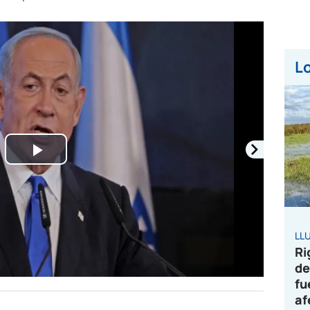
Lo
Play
Video
LL
Ri
de
fu
af