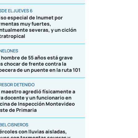
SDE EL JUEVES 6
iso especial de Inumet por
rmentas muy fuertes,
ntualmente severas, y un ciclón
tratropical
NELONES
 hombre de 55 años está grave
as chocar de frente contra la
becera de un puente en la ruta 101
RESOR DETENIDO
 maestro agredió físicamente a
ra docente y un funcionario en
icina de Inspección Montevideo
ste de Primaria
BEL CISNEROS
ércoles con lluvias aisladas,
eves con tormentas severas y