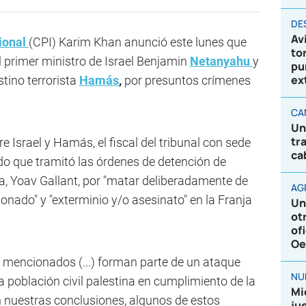
DE
Av
ional
(CPI) Karim Khan anunció este lunes que
to
el primer ministro de Israel Benjamin
Netanyahu
y
pu
ex
stino terrorista
Hamás
,
por presuntos crímenes
CA
Un
tr
 Israel y Hamás, el fiscal del tribunal con sede
ca
o que tramitó las órdenes de detención de
, Yoav Gallant, por "matar deliberadamente de
AG
ionado" y "exterminio y/o asesinato" en la Franja
Un
ot
of
Oe
 mencionados (...) forman parte de un ataque
NU
a población civil palestina en cumplimiento de la
Mi
n nuestras conclusiones, algunos de estos
ju