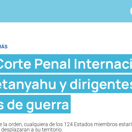
MÁS
 Corte Penal Internac
etanyahu y dirigent
s de guerra
te la orden, cualquiera de los 124 Estados miembros esta
 desplazaran a su territorio.