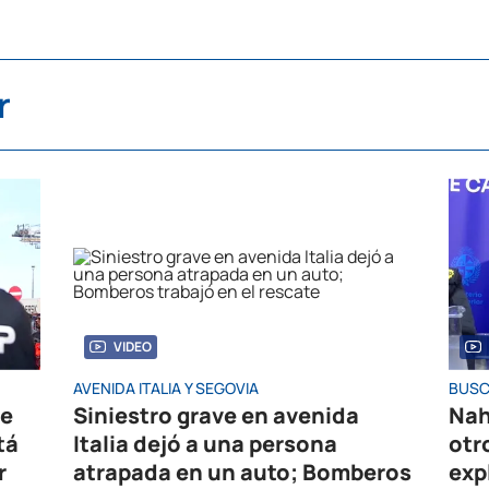
r
VIDEO
AVENIDA ITALIA Y SEGOVIA
BUSC
de
Siniestro grave en avenida
Nah
tá
Italia dejó a una persona
otr
r
atrapada en un auto; Bomberos
exp