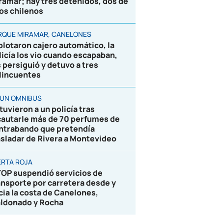
ramar; hay tres detenidos, dos de
los chilenos
RQUE MIRAMAR, CANELONES
plotaron cajero automático, la
licía los vio cuando escapaban,
s persiguió y detuvo a tres
lincuentes
 UN ÓMNIBUS
tuvieron a un policía tras
cautarle más de 70 perfumes de
ntrabando que pretendía
asladar de Rivera a Montevideo
ERTA ROJA
OP suspendió servicios de
ansporte por carretera desde y
cia la costa de Canelones,
ldonado y Rocha