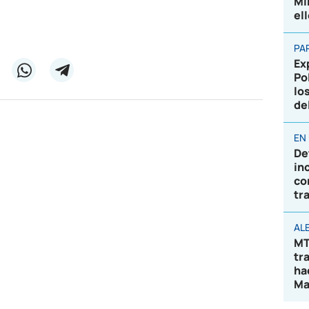
Mi
el
PA
Ex
Po
lo
de
EN
De
in
co
tr
AL
MT
tr
ha
Ma