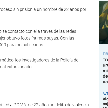
procesó sin prisión a un hombre de 22 años por
o se contactó con él a través de las redes
jer obtuvo fotos íntimas suyas. Con las
000 para no publicarlas.
TI
Tr
mático, los investigadores de la Policía de
ur
 al extorsionador.
mi
de
ca
AV
Vi
ca
ificó a P.G.V.A. de 22 años un delito de violencia