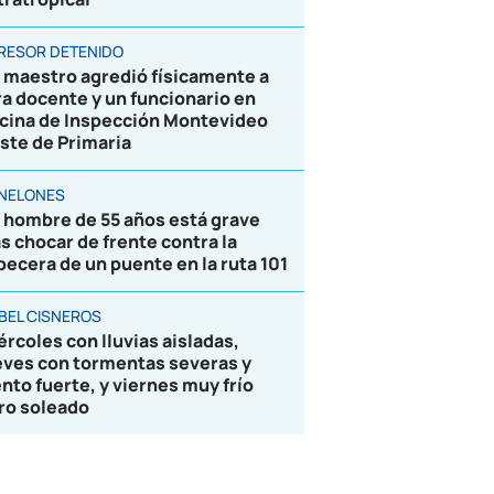
RESOR DETENIDO
 maestro agredió físicamente a
ra docente y un funcionario en
icina de Inspección Montevideo
ste de Primaria
NELONES
 hombre de 55 años está grave
as chocar de frente contra la
becera de un puente en la ruta 101
BEL CISNEROS
ércoles con lluvias aisladas,
eves con tormentas severas y
ento fuerte, y viernes muy frío
ro soleado