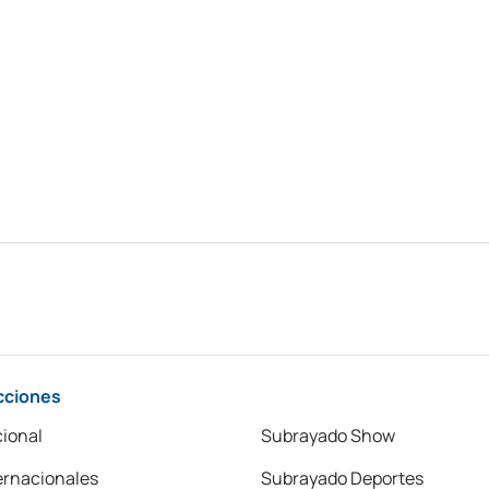
cciones
ional
Subrayado Show
ernacionales
Subrayado Deportes