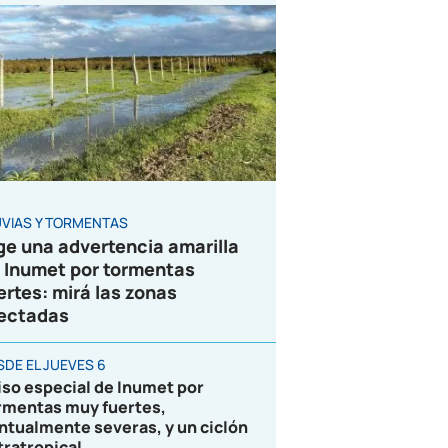
UVIAS Y TORMENTAS
ge una advertencia amarilla
 Inumet por tormentas
ertes: mirá las zonas
ectadas
SDE EL JUEVES 6
iso especial de Inumet por
rmentas muy fuertes,
ntualmente severas, y un ciclón
tratropical