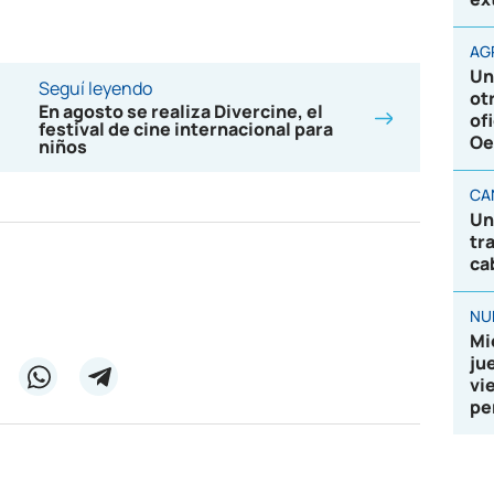
AG
Un
Seguí leyendo
ot
En agosto se realiza Divercine, el
of
festival de cine internacional para
Oe
niños
CA
Un
tr
ca
NU
Mi
ju
vi
pe