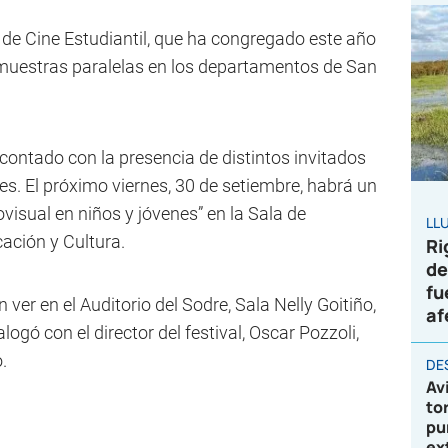
 de Cine Estudiantil, que ha congregado este año
 muestras paralelas en los departamentos de San
contado con la presencia de distintos invitados
res. El próximo viernes, 30 de setiembre, habrá un
isual en niños y jóvenes” en la Sala de
LL
ación y Cultura.
Ri
de
fu
 ver en el Auditorio del Sodre, Sala Nelly Goitiño,
af
ogó con el director del festival, Oscar Pozzoli,
.
DE
Av
to
pu
ex