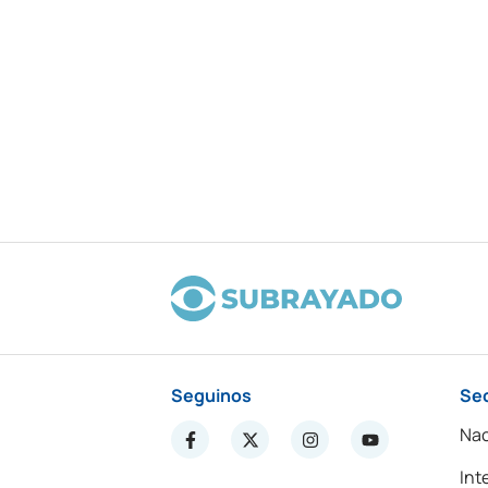
Seguinos
Se
Nac
Int