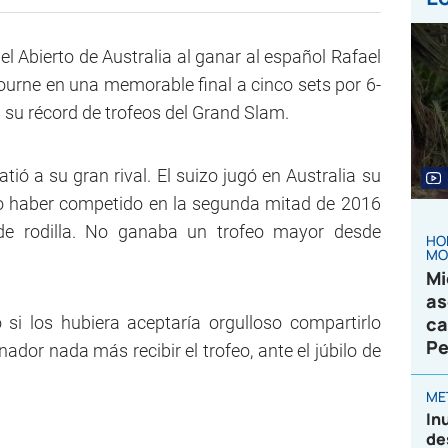
el Abierto de Australia al ganar al español Rafael
urne en una memorable final a cinco sets por 6-
18 su récord de trofeos del Grand Slam.
ió a su gran rival. El suizo jugó en Australia su
no haber competido en la segunda mitad de 2016
de rodilla. No ganaba un trofeo mayor desde
HO
MO
Mi
as
 si los hubiera aceptaría orgulloso compartirlo
ca
Pe
nador nada más recibir el trofeo, ante el júbilo de
ME
In
de