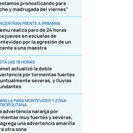
 estamos pronosticando para
che y madrugada del viernes"
NCENTRAN FRENTE A PRIMARIA
emu realiza paro de 24 horas
te jueves en escuelas de
ntevideo por la agresión de un
cente a una maestra
STA LAS 18 HORAS
umet actualizó la doble
vertencia por tormentas fuertes
puntualmente severas, y lluvias
undantes
ARILLA PARA MONTEVIDEO Y ZONA
TROPOLITANA
la advertencia naranja por
rmentas muy fuertes y severas,
 agrega una advertencia amarilla
ra otra zona