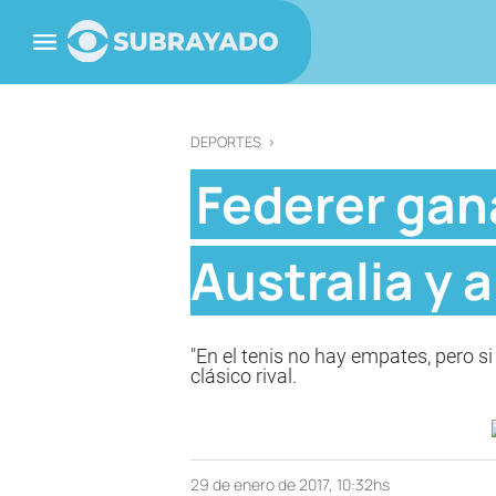
DEPORTES
>
Federer gana
Australia y 
"En el tenis no hay empates, pero si
clásico rival.
29 de enero de 2017, 10:32hs