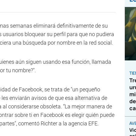
mas semanas eliminará definitivamente de su
s usuarios bloquear su perfil para que no pudiera
iciera una búsqueda por nombre en la red social.
uienes aún siguen usando esa función, llamada
or tu nombre?".
TI
Tr
ur
cidad de Facebook, se trata de "un pequeño
mi
e les enviarán avisos de que esa alternativa de
de
a al considerarse obsoleta. “La mejor manera de
ca
ontrar sobre ti en Facebook es elegir quién puede
artes", comentó Richter a la agencia EFE.
AV
Vi