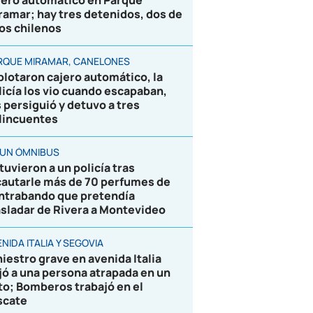
jero automático en Parque
ramar; hay tres detenidos, dos de
los chilenos
RQUE MIRAMAR, CANELONES
plotaron cajero automático, la
licía los vio cuando escapaban,
s persiguió y detuvo a tres
lincuentes
 UN ÓMNIBUS
tuvieron a un policía tras
cautarle más de 70 perfumes de
ntrabando que pretendía
asladar de Rivera a Montevideo
NIDA ITALIA Y SEGOVIA
niestro grave en avenida Italia
jó a una persona atrapada en un
to; Bomberos trabajó en el
scate