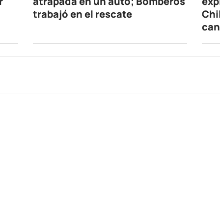
r
atrapada en un auto; Bomberos
exp
trabajó en el rescate
Chi
can