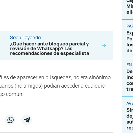
ca
Mi
el
PA
Ex
Seguí leyendo
Po
¿Qué hacer ante bloqueo parcial y
lo
revisión de Whatsapp? Las
de
recomendaciones de especialista
EN
De
in
files de aparecer en búsquedas, no era sinónimo
co
suarios (no amigos) podían acceder a cualquier
tr
migo común.
AVE
Si
de
au
re