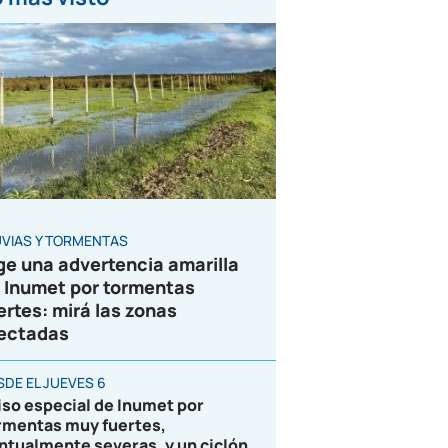
UVIAS Y TORMENTAS
ge una advertencia amarilla
 Inumet por tormentas
ertes: mirá las zonas
ectadas
SDE EL JUEVES 6
iso especial de Inumet por
rmentas muy fuertes,
ntualmente severas, y un ciclón