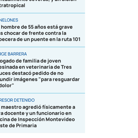
tratropical
NELONES
 hombre de 55 años está grave
as chocar de frente contra la
becera de un puente en la ruta 101
RGE BARRERA
ogado de familia de joven
esinada en veterinaria de Tres
uces destacó pedido de no
fundir imágenes "para resguardar
 dolor"
RESOR DETENIDO
 maestro agredió físicamente a
ra docente y un funcionario en
icina de Inspección Montevideo
ste de Primaria