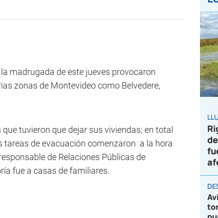
e la madrugada de este jueves provocaron
rias zonas de Montevideo como Belvedere,
LL
Ri
 que tuvieron que dejar sus viviendas; en total
de
 tareas de evacuación comenzaron a la hora
fu
 responsable de Relaciones Públicas de
af
a fue a casas de familiares.
DE
Av
to
pu