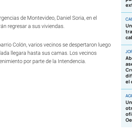
ex
gencias de Montevideo, Daniel Soria, en el
CA
Un
án regresar a sus viviendas.
tr
ca
arrio Colón, varios vecinos se despertaron luego
JO
ada llegara hasta sus camas. Los vecinos
Ab
enimiento por parte de la Intendencia.
as
Cr
di
el
AG
Un
ot
of
Oe