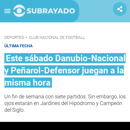
DEPORTES
>
CLUB NACIONAL DE FOOTBALL
ÚLTIMA FECHA
Este sábado Danubio-Nacional
y Peñarol-Defensor juegan a la
misma hora
Un fin de semana con siete partidos. Sin embargo, los
ojos estarán en Jardines del Hipódromo y Campeón
del Siglo.