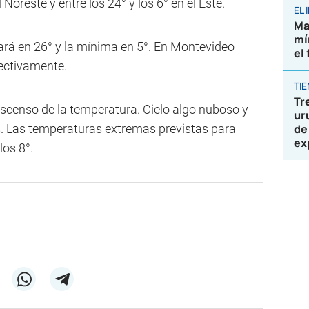
 Noreste y entre los 24° y los 6° en el Este.
EL
Ma
mí
ará en 26° y la mínima en 5°. En Montevideo
el
pectivamente.
TI
Tr
escenso de la temperatura. Cielo algo nuboso y
ur
s. Las temperaturas extremas previstas para
de
ex
los 8°.