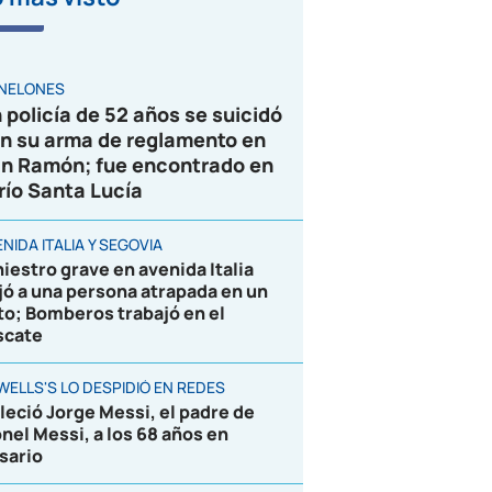
VIDEO
NELONES
 policía de 52 años se suicidó
n su arma de reglamento en
n Ramón; fue encontrado en
 río Santa Lucía
NIDA ITALIA Y SEGOVIA
niestro grave en avenida Italia
jó a una persona atrapada en un
to; Bomberos trabajó en el
scate
WELLS'S LO DESPIDIÓ EN REDES
lleció Jorge Messi, el padre de
onel Messi, a los 68 años en
sario