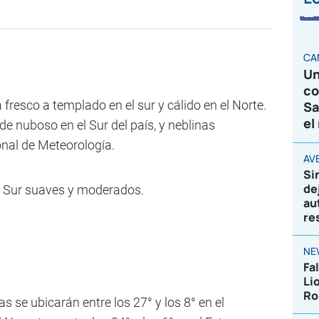
CA
Un
co
fresco a templado en el sur y cálido en el Norte.
Sa
el
de nuboso en el Sur del país, y neblinas
onal de Meteorología.
AVE
Si
de
l Sur suaves y moderados.
au
re
NE
Fa
Li
Ro
 se ubicarán entre los 27° y los 8° en el