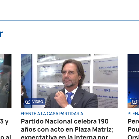
r
VIDEO
FRENTE A LA CASA PARTIDARIA
PLEN
3 y
Partido Nacional celebra 190
Per
años con acto en Plaza Matriz;
Pou
o al
expectativa en la interna por
Ors