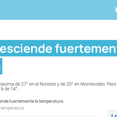
desciende fuertemen
a
xima de 27° en el Noreste y de 20° en Montevideo. Pero e
á de 14°.
a temperatura
Lo