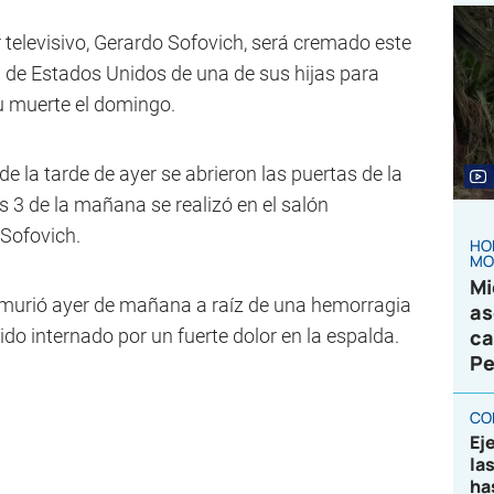
 televisivo, Gerardo Sofovich, será cremado este
a de Estados Unidos de una de sus hijas para
u muerte el domingo.
e la tarde de ayer se abrieron las puertas de la
s 3 de la mañana se realizó en el salón
 Sofovich.
HO
MO
Mi
o murió ayer de mañana a raíz de una hemorragia
as
sido internado por un fuerte dolor en la espalda.
ca
Pe
CO
Ej
la
ha