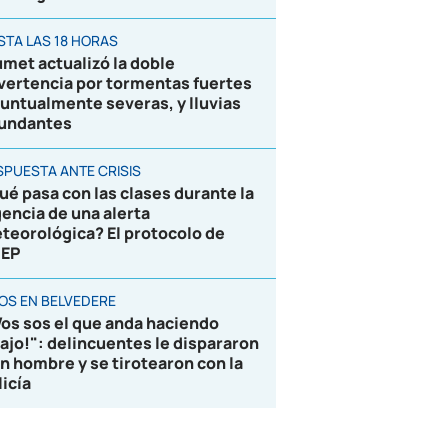
STA LAS 18 HORAS
umet actualizó la doble
vertencia por tormentas fuertes
puntualmente severas, y lluvias
undantes
SPUESTA ANTE CRISIS
ué pasa con las clases durante la
gencia de una alerta
teorológica? El protocolo de
EP
ROS EN BELVEDERE
Vos sos el que anda haciendo
lajo!": delincuentes le dispararon
un hombre y se tirotearon con la
licía