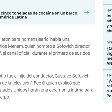
HA
 cinco toneladas de cocaína en un barco
In
mérica Latina
ad
y 
ab
viaron para homenajearlo, había una
RE
arlos Menem, quien nombró a Sofovich director
¿Q
, el canal oficial, durante el primero de sus dos
vi
me
AN
TI
orio fue el hijo del conductor, Gustavo Sofovich.
"¡
de la televisión”. Fue él quien explicó que
re
stados Unidos harán una ceremonia íntima para
a 
Po
erpo.