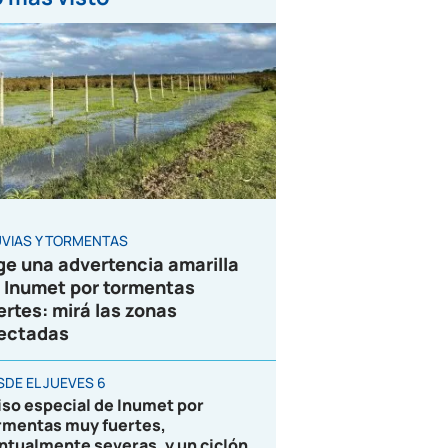
UVIAS Y TORMENTAS
ge una advertencia amarilla
 Inumet por tormentas
ertes: mirá las zonas
ectadas
SDE EL JUEVES 6
iso especial de Inumet por
rmentas muy fuertes,
ntualmente severas, y un ciclón