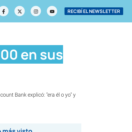
RECIBÍ EL NEWSLETTER
000 en sus
ount Bank explicó: "era él o yo" y
 más visto