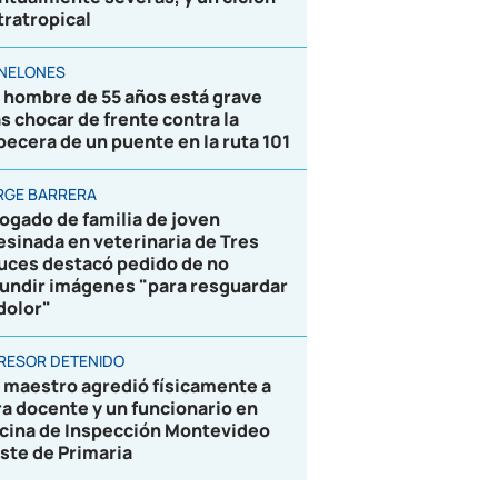
tratropical
NELONES
 hombre de 55 años está grave
as chocar de frente contra la
becera de un puente en la ruta 101
RGE BARRERA
ogado de familia de joven
esinada en veterinaria de Tres
uces destacó pedido de no
fundir imágenes "para resguardar
 dolor"
RESOR DETENIDO
 maestro agredió físicamente a
ra docente y un funcionario en
icina de Inspección Montevideo
ste de Primaria