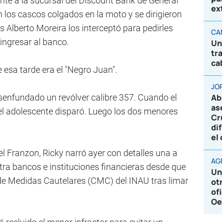
nte a la sucursal del Discount Bank de General
ex
 los cascos colgados en la moto y se dirigieron
is Alberto Moreira los interceptó para pedirles
CA
ingresar al banco.
Un
tr
ca
 esa tarde era el "Negro Juan".
JO
esenfundado un revólver calibre 357. Cuando el
Ab
as
 el adolescente disparó. Luego los dos menores
Cr
di
el
nel Franzon, Ricky narró ayer con detalles una a
AG
tra bancos e instituciones financieras desde que
Un
o de Medidas Cautelares (CMC) del INAU tras limar
ot
of
Oe