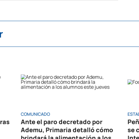
r
COMUNICADO
ESTA
oras
Ante el paro decretado por
Peñ
Ademu, Primaria detalló cómo
se 
brindará la alimentación a los
Int