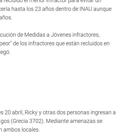
 recluido el menor infractor para evitar un
cería hasta los 23 años dentro de INAU aunque
años.
ecución de Medidas a Jóvenes infractores,
peor" de los infractores que están recluidos en
regó.
s 20 abril, Ricky y otras dos personas ingresan a
 Pagos (Grecia 3702). Mediante amenazas se
n ambos locales.