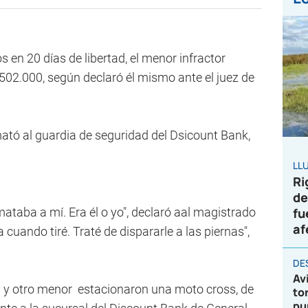
s en 20 días de libertad, el menor infractor
502.000, según declaró él mismo ante el juez de
mató al guardia de seguridad del Dsicount Bank,
LL
Ri
de
mataba a mí. Era él o yo", declaró aal magistrado
fu
af
cuando tiré. Traté de dispararle a las piernas",
DE
Av
ky y otro menor estacionaron una moto cross, de
to
pu