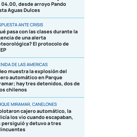
s 04.00, desde arroyo Pando
sta Aguas Dulces
SPUESTA ANTE CRISIS
ué pasa con las clases durante la
gencia de una alerta
teorológica? El protocolo de
EP
ENIDA DE LAS AMÉRICAS
deo muestra la explosión del
jero automático en Parque
ramar; hay tres detenidos, dos de
los chilenos
RQUE MIRAMAR, CANELONES
plotaron cajero automático, la
licía los vio cuando escapaban,
s persiguió y detuvo a tres
lincuentes