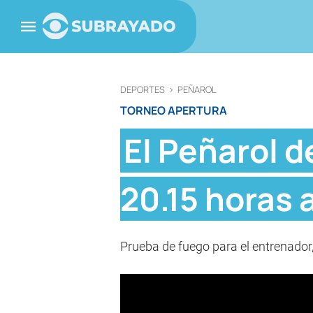
DEPORTES
>
PEÑAROL
TORNEO APERTURA
El Peñarol d
20.15 horas 
Prueba de fuego para el entrenador, 