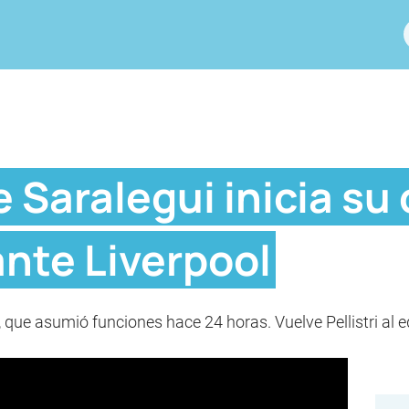
e Saralegui inicia su
ante Liverpool
que asumió funciones hace 24 horas. Vuelve Pellistri al eq