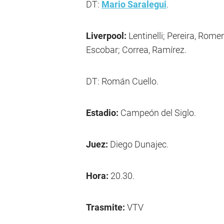
DT:
Mario Saralegui
.
Liverpool:
Lentinelli; Pereira, Rome
Escobar; Correa, Ramírez.
DT: Román Cuello.
Estadio:
Campeón del Siglo.
Juez:
Diego Dunajec.
Hora:
20.30.
Trasmite:
VTV