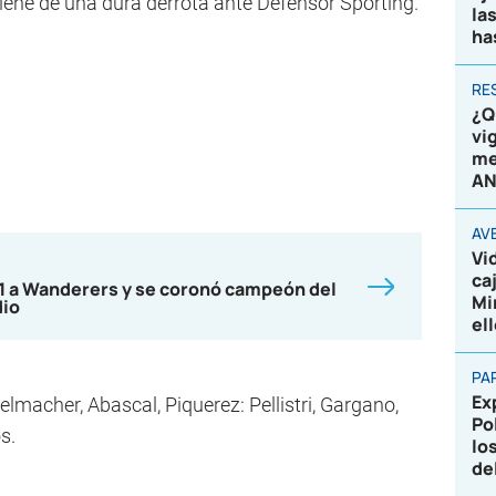
 viene de una dura derrota ante Defensor Sporting.
la
ha
RE
¿Q
vi
me
AN
AV
Vi
ca
-1 a Wanderers y se coronó campeón del
Mi
dio
el
PA
Ex
macher, Abascal, Piquerez: Pellistri, Gargano,
Po
s.
lo
de