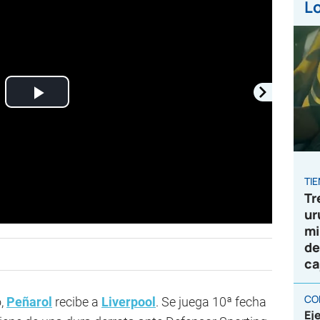
Lo
Play
Video
TI
Tr
ur
mi
de
ca
CO
o,
Peñarol
recibe a
Liverpool
. Se juega 10ª fecha
Ej