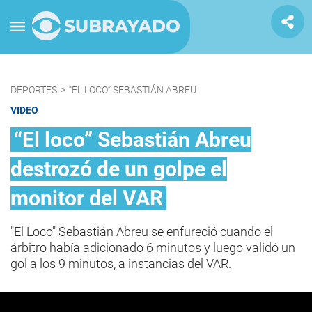
DEPORTES
>
“EL LOCO” SEBASTIÁN ABREU
VIDEO
“El loco” Sebastián Abreu
destrozó de un golpe el
monitor del VAR
"El Loco" Sebastián Abreu se enfureció cuando el
árbitro había adicionado 6 minutos y luego validó un
gol a los 9 minutos, a instancias del VAR.