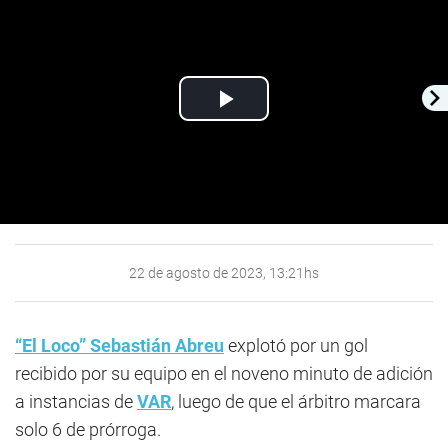
Play
Video
22 de agosto de 2023, 13:21hs
“El Loco” Sebastián Abreu
explotó por un gol
recibido por su equipo en el noveno minuto de adición
a instancias de
VAR
, luego de que el árbitro marcara
solo 6 de prórroga.