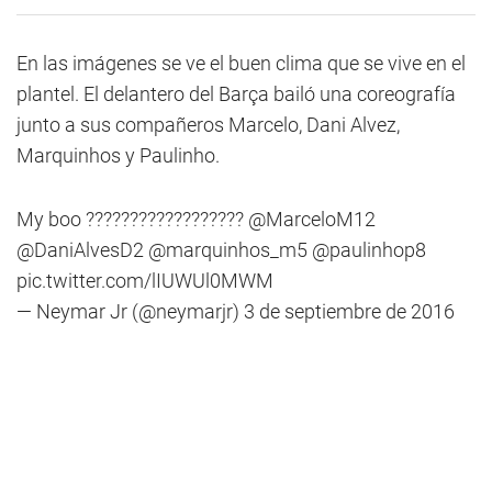
En las imágenes se ve el buen clima que se vive en el
plantel. El delantero del Barça bailó una coreografía
junto a sus compañeros Marcelo, Dani Alvez,
Marquinhos y Paulinho.
My boo ??????????????????
@MarceloM12
@DaniAlvesD2
@marquinhos_m5
@paulinhop8
pic.twitter.com/lIUWUl0MWM
— Neymar Jr (@neymarjr)
3 de septiembre de 2016