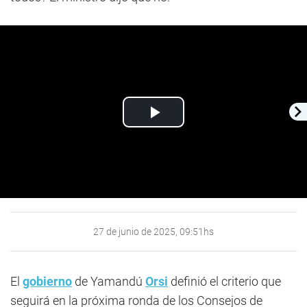
Play
Video
27 de junio de 2025, 09:51hs
El
gobierno
de Yamandú
Orsi
definió el criterio que
seguirá en la próxima ronda de los Consejos de