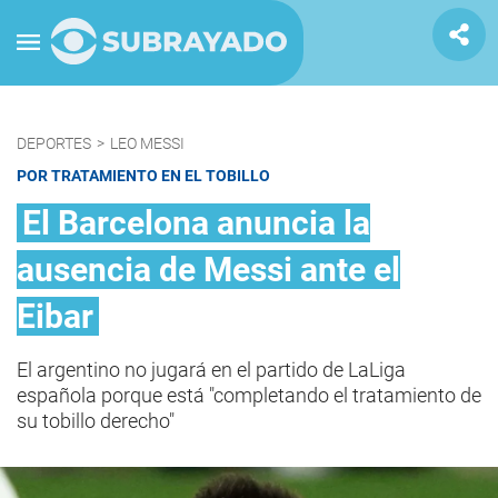
DEPORTES
>
LEO MESSI
POR TRATAMIENTO EN EL TOBILLO
El Barcelona anuncia la
ausencia de Messi ante el
Eibar
El argentino no jugará en el partido de LaLiga
española porque está "completando el tratamiento de
su tobillo derecho"