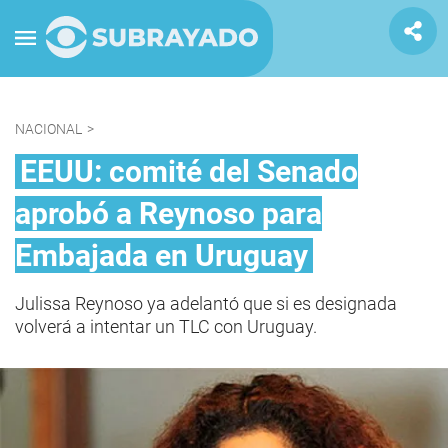
NACIONAL
>
EEUU: comité del Senado
aprobó a Reynoso para
Embajada en Uruguay
Julissa Reynoso ya adelantó que si es designada
volverá a intentar un TLC con Uruguay.