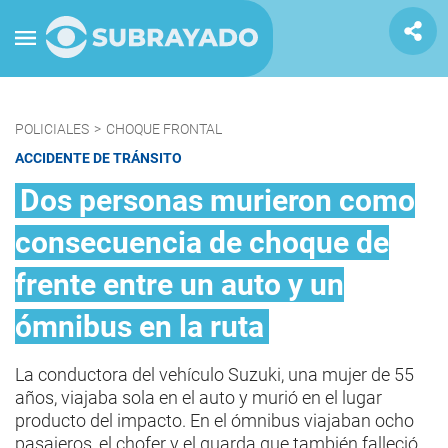
POLICIALES
>
CHOQUE FRONTAL
ACCIDENTE DE TRÁNSITO
Dos personas murieron como
consecuencia de choque de
frente entre un auto y un
ómnibus en la ruta
La conductora del vehículo Suzuki, una mujer de 55
años, viajaba sola en el auto y murió en el lugar
producto del impacto. En el ómnibus viajaban ocho
pasajeros, el chofer y el guarda que también falleció.