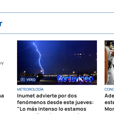
r
VIDEO
METEOROLOGÍA
CONC
na
Inumet advierte por dos
Ade
fenómenos desde este jueves:
est
"Lo más intenso lo estamos
Mon