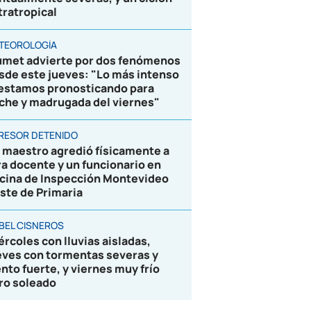
tratropical
TEOROLOGÍA
umet advierte por dos fenómenos
sde este jueves: "Lo más intenso
 estamos pronosticando para
che y madrugada del viernes"
RESOR DETENIDO
 maestro agredió físicamente a
ra docente y un funcionario en
icina de Inspección Montevideo
ste de Primaria
BEL CISNEROS
ércoles con lluvias aisladas,
eves con tormentas severas y
ento fuerte, y viernes muy frío
ro soleado