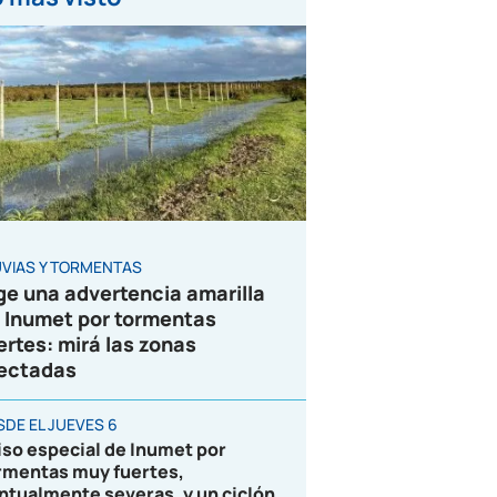
UVIAS Y TORMENTAS
ge una advertencia amarilla
 Inumet por tormentas
ertes: mirá las zonas
ectadas
SDE EL JUEVES 6
iso especial de Inumet por
rmentas muy fuertes,
ntualmente severas, y un ciclón