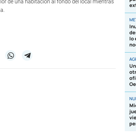
or de una habitación al fondo del local mientras
ex
a.
ME
In
de
lo
no
AG
Un
ot
of
Oe
NU
Mi
ju
vi
pe