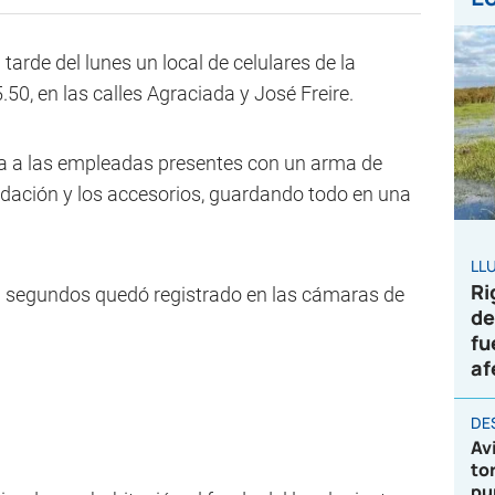
arde del lunes un local de celulares de la
50, en las calles Agraciada y José Freire.
 a las empleadas presentes con un arma de
udación y los accesorios, guardando todo en una
LL
Ri
0 segundos quedó registrado en las cámaras de
de
fu
af
DE
Av
to
pu