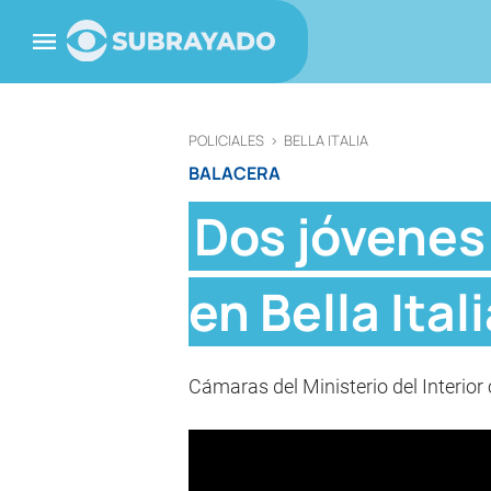
POLICIALES
>
BELLA ITALIA
BALACERA
Dos jóvenes 
en Bella Ital
Cámaras del Ministerio del Interior 