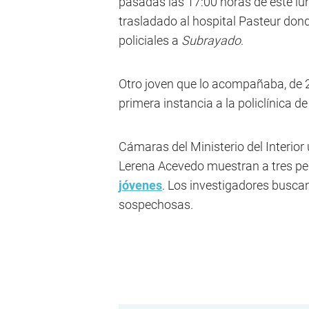
pasadas las 17:00 horas de este lun
trasladado al hospital Pasteur don
policiales a
Subrayado
.
Otro joven que lo acompañaba, de 2
primera instancia a la policlínica d
Cámaras del Ministerio del Interio
Lerena Acevedo muestran a tres per
jóvenes
. Los investigadores buscan
sospechosas.