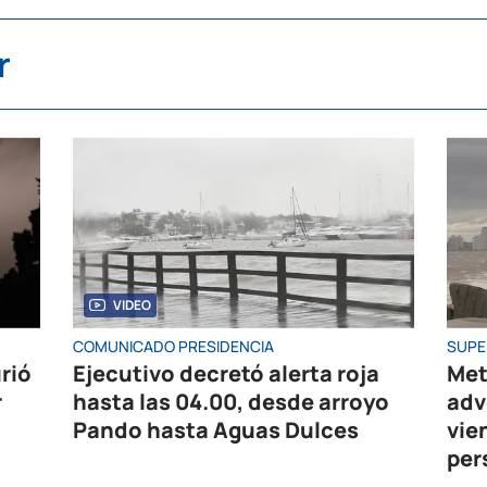
r
VIDEO
COMUNICADO PRESIDENCIA
SUPE
rió
Ejecutivo decretó alerta roja
Met
r
hasta las 04.00, desde arroyo
adv
Pando hasta Aguas Dulces
vie
per