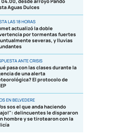
s 04.00, desde arroyo Pando
sta Aguas Dulces
STA LAS 18 HORAS
umet actualizó la doble
vertencia por tormentas fuertes
puntualmente severas, y lluvias
undantes
SPUESTA ANTE CRISIS
ué pasa con las clases durante la
gencia de una alerta
teorológica? El protocolo de
EP
ROS EN BELVEDERE
Vos sos el que anda haciendo
lajo!": delincuentes le dispararon
un hombre y se tirotearon con la
licía