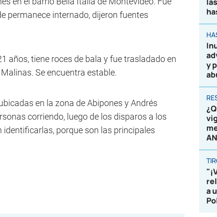
es en el barrio Bella Italia de Montevideo. Fue
la
ha
de permanece internado, dijeron fuentes
HA
In
ad
1 años, tiene roces de bala y fue trasladado en
y 
e Malinas. Se encuentra estable.
ab
RE
r ubicadas en la zona de Abipones y Andrés
¿Q
sonas corriendo, luego de los disparos a los
vi
me
 identificarlas, porque son las principales
AN
TI
"¡
re
a 
Po