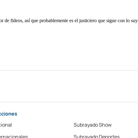
cciones
ional
Subrayado Show
ernacionales
Subrayado Deportes