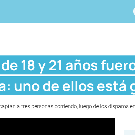
de 18 y 21 años fuer
ia: uno de ellos está
captan a tres personas corriendo, luego de los disparos en 