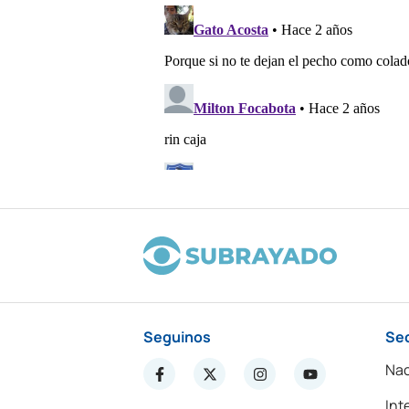
Seguinos
Se
Nac
Int