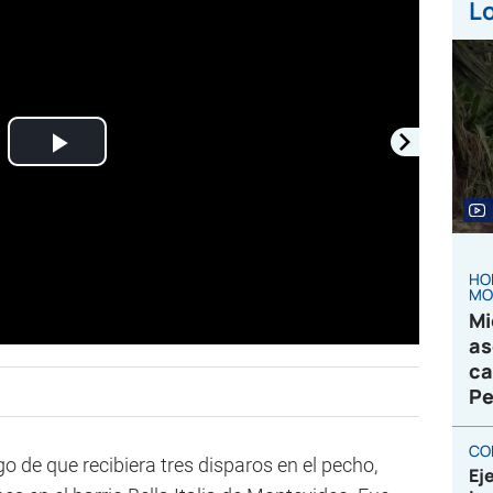
Lo
Play
Video
HO
MO
Mi
as
ca
Pe
CO
o de que recibiera tres disparos en el pecho,
Ej