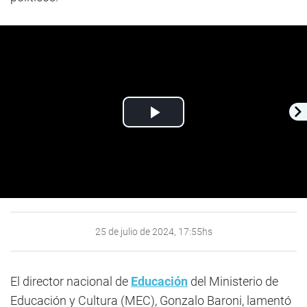
Play
Video
25 de julio de 2024, 17:55hs
El director nacional de
Educación
del Ministerio de
Educación y Cultura (MEC), Gonzalo Baroni, lamentó