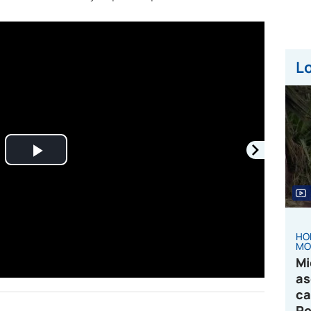
Lo
Play
Video
HO
MO
Mi
as
ca
Pe