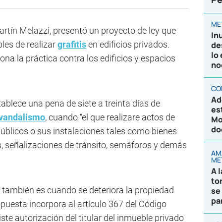
ME
artín Melazzi, presentó un proyecto de ley que
In
les de realizar
grafitis
en edificios privados.
de
lo
na la práctica contra los edificios y espacios
no
CO
Ad
ablece una pena de siete a treinta días de
es
vandalismo
, cuando “el que realizare actos de
Mo
do
públicos o sus instalaciones tales como bienes
 señalizaciones de tránsito, semáforos y demás
AM
ME
A 
to
 también es cuando se deteriora la propiedad
se
pa
ropuesta incorpora al artículo 367 del Código
iste autorización del titular del inmueble privado