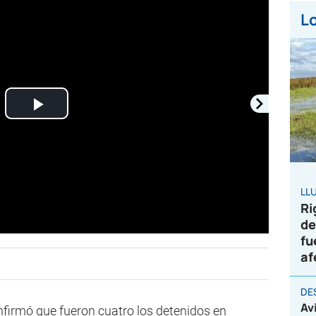
Lo
Play
Video
LL
Ri
de
fu
af
DE
Av
nfirmó que fueron cuatro los detenidos en