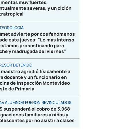
rmentas muy fuertes,
ntualmente severas, y un ciclón
tratropical
TEOROLOGÍA
umet advierte por dos fenómenos
sde este jueves: "Lo más intenso
 estamos pronosticando para
che y madrugada del viernes"
RESOR DETENIDO
 maestro agredió físicamente a
ra docente y un funcionario en
icina de Inspección Montevideo
ste de Primaria
844 ALUMNOS FUERON REVINCULADOS
S suspenderá el cobro de 3.968
ignaciones familiares a niños y
olescentes por no asistir a clases