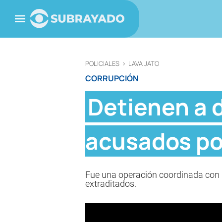
POLICIALES
>
LAVA JATO
CORRUPCIÓN
Detienen a 
acusados po
Fue una operación coordinada con la
extraditados.