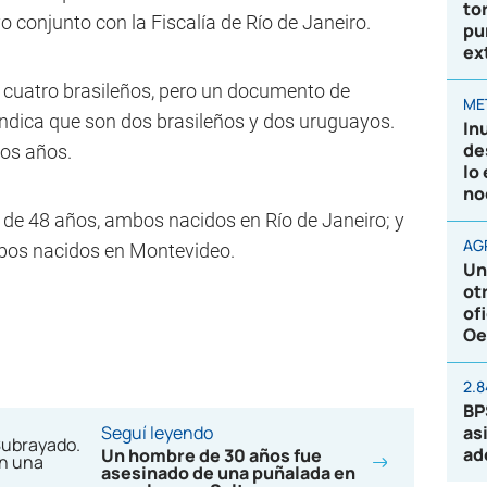
to
 conjunto con la Fiscalía de Río de Janeiro.
pu
ex
n cuatro brasileños, pero un documento de
ME
indica que son dos brasileños y dos uruguayos.
In
de
ios años.
lo
no
de 48 años, ambos nacidos en Río de Janeiro; y
AG
bos nacidos en Montevideo.
Un
ot
of
Oe
2.
BP
Seguí leyendo
as
ad
Un hombre de 30 años fue
asesinado de una puñalada en