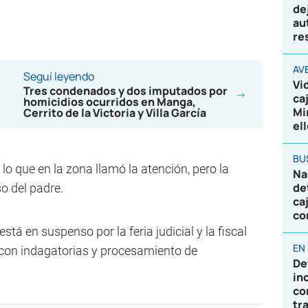
de
au
re
AV
Seguí leyendo
Vi
Tres condenados y dos imputados por
ca
homicidios ocurridos en Manga,
Mi
Cerrito de la Victoria y Villa García
el
BU
 lo que en la zona llamó la atención, pero la
Na
de
so del padre.
ca
co
stá en suspenso por la feria judicial y la fiscal
EN
o con indagatorias y procesamiento de
De
in
co
tr