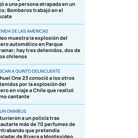
jó a una persona atrapada en un
to; Bomberos trabajó en el
scate
ENIDA DE LAS AMÉRICAS
deo muestra la explosión del
jero automático en Parque
ramar; hay tres detenidos, dos de
los chilenos
SCAN A QUINTO DELINCUENTE
huel One 23 conoció a los otros
tenidos por la explosión del
jero en viaje a Chile que realizó
mo cantante
 UN ÓMNIBUS
tuvieron a un policía tras
cautarle más de 70 perfumes de
ntrabando que pretendía
asladar de Rivera a Montevideo