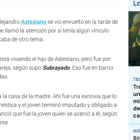
Lo
Alejandro
Astesiano
se vio envuelto en la tarde de
ue llamó la atención por si tenía algún vínculo
ataba de otro tema.
está viviendo el hijo de Astesiano, pero fue por
areja, según supo
Subrayado
. Eso fue en barrio
das.
TI
Tr
ur
 la casa de la madre. Ahí fue una exnovia que lo
mi
éstica y el joven terminó imputado y obligado a
de
unció que fue la joven quien se acercó a él, según
ca
nte.
AVE
Si