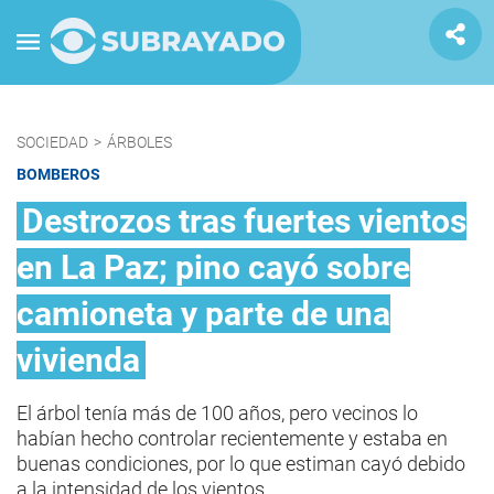
SOCIEDAD
>
ÁRBOLES
BOMBEROS
Destrozos tras fuertes vientos
en La Paz; pino cayó sobre
camioneta y parte de una
vivienda
El árbol tenía más de 100 años, pero vecinos lo
habían hecho controlar recientemente y estaba en
buenas condiciones, por lo que estiman cayó debido
a la intensidad de los vientos.