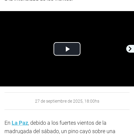
Play
Video
27 de septiembre de 2025, 18:00hs
En
La Paz
, debido a los fuertes vientos de la
madrugada del sábado, un pino cayó sobre una