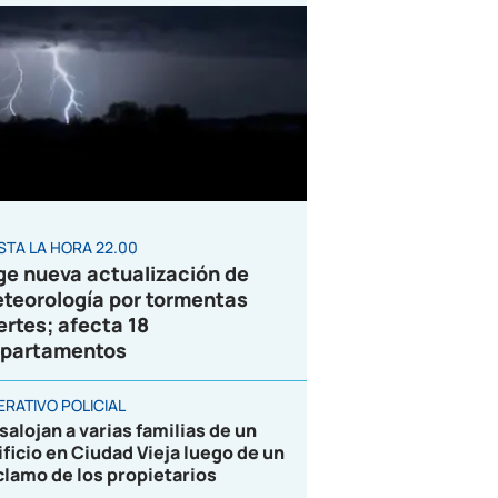
STA LA HORA 22.00
ge nueva actualización de
teorología por tormentas
ertes; afecta 18
partamentos
ERATIVO POLICIAL
salojan a varias familias de un
ificio en Ciudad Vieja luego de un
clamo de los propietarios