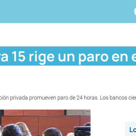
a 15 rige un paro en
ión privada promueven paro de 24 horas. Los bancos cierr
Lo