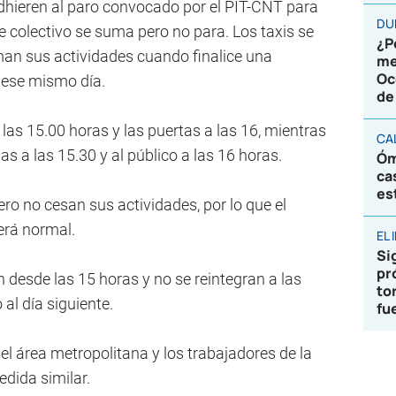
dhieren al paro convocado por el PIT-CNT para
DU
te colectivo se suma pero no para. Los taxis se
¿P
oman sus actividades cuando finalice una
me
Oc
 ese mismo día.
de
 las 15.00 horas y las puertas a las 16, mientras
CA
as a las 15.30 y al público a las 16 horas.
Óm
ca
es
ro no cesan sus actividades, por lo que el
erá normal.
EL
Sig
pr
 desde las 15 horas y no se reintegran a las
to
 al día siguiente.
fu
el área metropolitana y los trabajadores de la
dida similar.