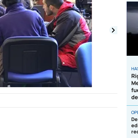
HA
Ri
Me
fu
de
OP
De
ed
re