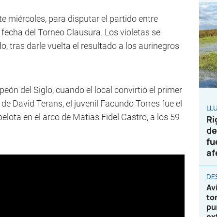
e miércoles, para disputar el partido entre
fecha del Torneo Clausura. Los violetas se
do, tras darle vuelta el resultado a los aurinegros
eón del Siglo, cuando el local convirtió el primer
 de David Terans, el juvenil Facundo Torres fue el
LL
elota en el arco de Matias Fidel Castro, a los 59
Ri
de
fu
af
DE
Av
to
pu
ex