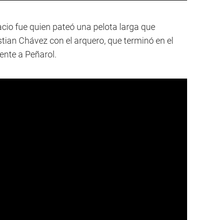
acio fue quien pateó una pelota larga que
ian Chávez con el arquero, que terminó en el
rente a Peñarol.