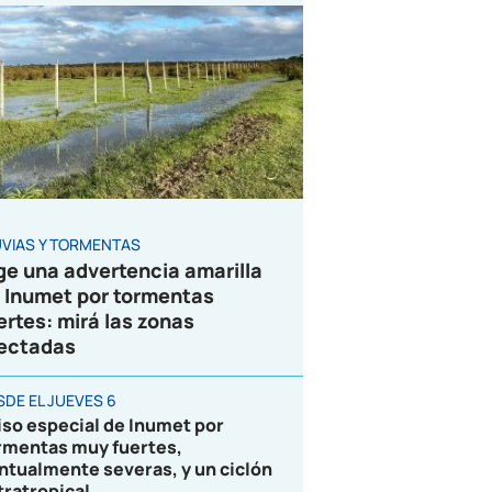
UVIAS Y TORMENTAS
ge una advertencia amarilla
 Inumet por tormentas
ertes: mirá las zonas
ectadas
SDE EL JUEVES 6
iso especial de Inumet por
rmentas muy fuertes,
ntualmente severas, y un ciclón
tratropical