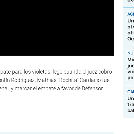
AG
Un
ot
of
Oe
NU
Mi
ju
vi
ate para los violetas llegó cuando el juez cobró
pe
entín Rodríguez. Mathias "Bochita" Cardacio fue
enal, y marcar el empate a favor de Defensor.
CA
Un
tr
ca