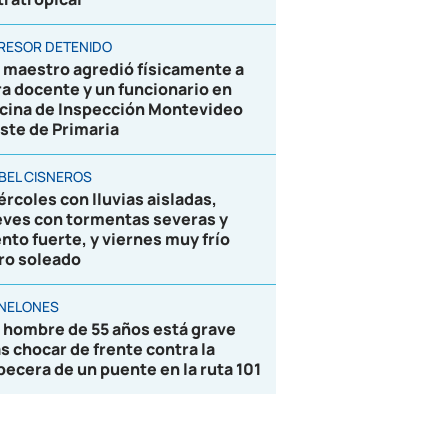
RESOR DETENIDO
 maestro agredió físicamente a
ra docente y un funcionario en
icina de Inspección Montevideo
ste de Primaria
BEL CISNEROS
ércoles con lluvias aisladas,
eves con tormentas severas y
ento fuerte, y viernes muy frío
ro soleado
NELONES
 hombre de 55 años está grave
as chocar de frente contra la
becera de un puente en la ruta 101