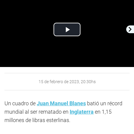
Play
Video
15 de febrero de 2023, 20:30hs
Un cuadro de
Juan Manuel Blanes
batió un récord
mundial al ser rematado en
Inglaterra
en 1,15
millones de libras esterlinas.