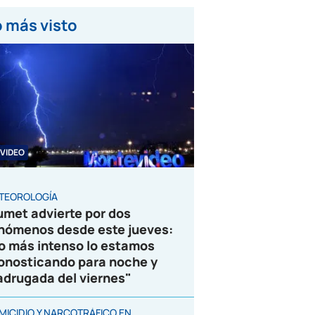
 más visto
VIDEO
TEOROLOGÍA
umet advierte por dos
nómenos desde este jueves:
o más intenso lo estamos
onosticando para noche y
drugada del viernes"
MICIDIO Y NARCOTRÁFICO EN