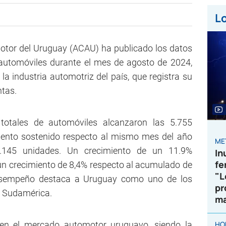
Lo
otor del Uruguay (ACAU) ha publicado los datos
 automóviles durante el mes de agosto de 2024,
la industria automotriz del país, que registra su
ntas.
totales de automóviles alcanzaron las 5.755
iento sostenido respecto al mismo mes del año
ME
5.145 unidades. Un crecimiento de un 11.9%
In
fe
n crecimiento de 8,4% respecto al acumulado de
"L
esempeño destaca a Uruguay como uno de los
pr
 Sudamérica.
ma
 en el mercado automotor uruguayo, siendo la
HO