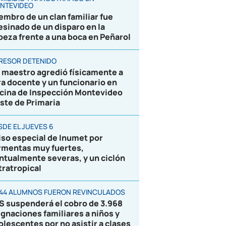
NTEVIDEO
embro de un clan familiar fue
esinado de un disparo en la
beza frente a una boca en Peñarol
RESOR DETENIDO
 maestro agredió físicamente a
ra docente y un funcionario en
icina de Inspección Montevideo
ste de Primaria
SDE EL JUEVES 6
iso especial de Inumet por
rmentas muy fuertes,
ntualmente severas, y un ciclón
tratropical
844 ALUMNOS FUERON REVINCULADOS
S suspenderá el cobro de 3.968
ignaciones familiares a niños y
olescentes por no asistir a clases