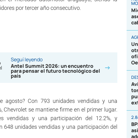
MO
dores por tercer año consecutivo.
Mi
as
ca
AG
Un
ot
of
Seguí leyendo
Oe
Antel Summit 2026: un encuentro
para pensar el futuro tecnológico del
país
DE
Av
to
pu
de agosto? Con 793 unidades vendidas y una
ex
, Chevrolet se mantiene firme en el primer lugar.
2.
s vendidas y una participación del 12.2%, y
BP
n 648 unidades vendidas y una participación del
as
ad