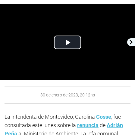
Play
Video
30 de enero de 2023, 20:12hs
La intendenta de Montevideo, Carolina
Cosse
, fue
consultada este lunes sobre la
renuncia
de
Adrián
Peña
al Ministerio de Ambiente. La jefa comunal