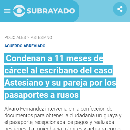
POLICIALES
>
ASTESIANO
ACUERDO ABREVIADO
Condenan a 11 meses de
cárcel al escribano del caso
Astesiano y su pareja por los
pasaportes a rusos
Álvaro Fernández intervenía en la confección de
documentos para obtener la ciudadanía uruguaya y
el pasaporte, recepcionaba los pagos y realizaba
gestiones. La mujer hacía trámites y actuaba como