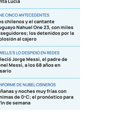
nta Lucía
ENE CINCO ANTECEDENTES
es chilenos y el cantante
uguayo Nahuel One 23, con miles
 seguidores; los detenidos por la
plosión al cajero
WELLS'S LO DESPIDIÓ EN REDES
lleció Jorge Messi, el padre de
onel Messi, a los 68 años en
sario
 INFORME DE NUBEL CISNEROS
ñanas y noches muy frías con
nimas de 0ºC; el pronóstico para
 fin de semana