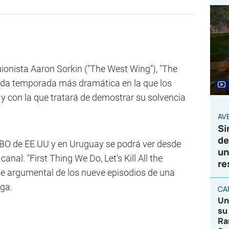
guionista Aaron Sorkin ("The West Wing"), "The
da temporada más dramática en la que los
 y con la que tratará de demostrar su solvencia
AVE
Si
de
HBO de EE.UU y en Uruguay se podrá ver desde
un
anal. "First Thing We Do, Let's Kill All the
re
ase argumental de los nueve episodios de una
ga.
CA
Un
su
Ra