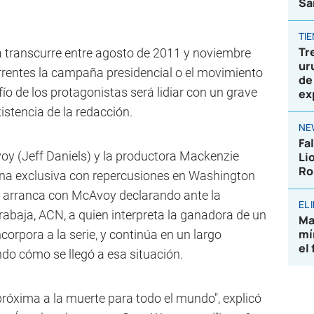
Sa
TI
Tr
 transcurre entre agosto de 2011 y noviembre
ur
rentes la campaña presidencial o el movimiento
de
afío de los protagonistas será lidiar con un grave
ex
istencia de la redacción.
NE
Fa
voy (Jeff Daniels) y la productora Mackenzie
Li
Ro
na exclusiva con repercusiones en Washington
a arranca con McAvoy declarando ante la
EL
rabaja, ACN, a quien interpreta la ganadora de un
Ma
mí
orpora a la serie, y continúa en un largo
el
ndo cómo se llegó a esa situación.
próxima a la muerte para todo el mundo", explicó