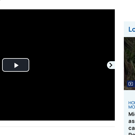
Lo
Play
Video
HO
MO
Mi
as
ca
Pe