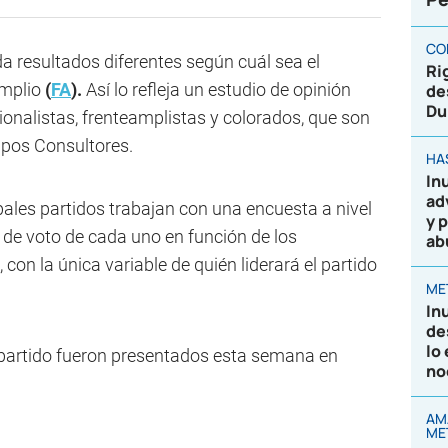
CO
a resultados diferentes según cuál sea el
Ri
Amplio
(
FA
).
Así lo refleja un estudio de opinión
de
Du
ionalistas, frenteamplistas y colorados, que son
ipos Consultores.
HA
In
ad
ipales partidos trabajan con una encuesta a nivel
y 
 de voto de cada uno en función de los
ab
con la única variable de quién liderará el partido
ME
In
de
lo
 partido fueron presentados esta semana en
no
AM
ME