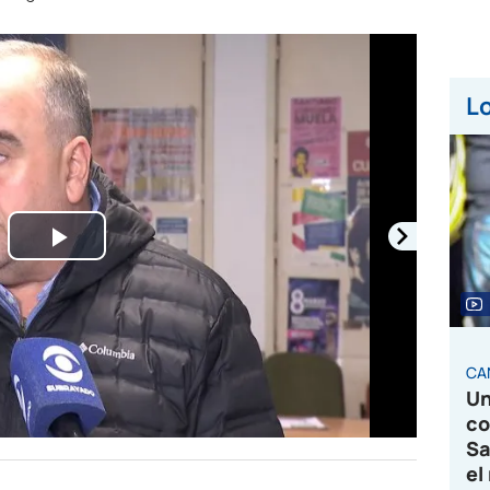
Lo
Play
Video
CA
Un
co
Sa
el