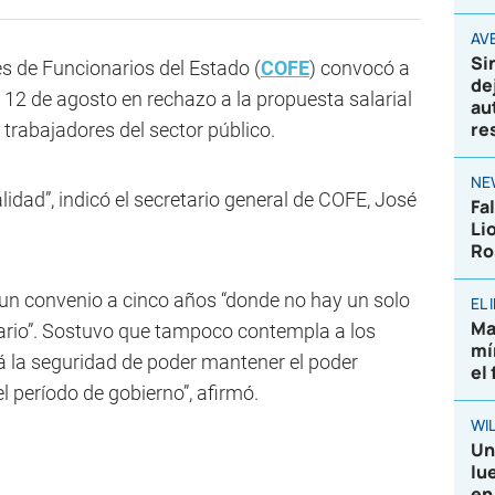
AVE
Si
s de Funcionarios del Estado (
COFE
) convocó a
de
 12 de agosto en rechazo a la propuesta salarial
au
re
 trabajadores del sector público.
NE
lidad”, indicó el secretario general de COFE, José
Fa
Li
Ro
 un convenio a cinco años “donde no hay un solo
EL
Ma
ario”. Sostuvo que tampoco contempla a los
mí
tá la seguridad de poder mantener el poder
el
el período de gobierno”, afirmó.
WIL
Un
lu
en