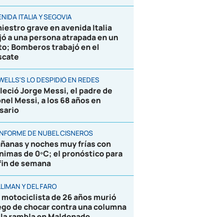
NIDA ITALIA Y SEGOVIA
niestro grave en avenida Italia
jó a una persona atrapada en un
to; Bomberos trabajó en el
scate
WELLS'S LO DESPIDIÓ EN REDES
lleció Jorge Messi, el padre de
onel Messi, a los 68 años en
sario
 INFORME DE NUBEL CISNEROS
ñanas y noches muy frías con
nimas de 0ºC; el pronóstico para
 fin de semana
LIMAN Y DEL FARO
 motociclista de 26 años murió
ego de chocar contra una columna
 la rambla en Maldonado