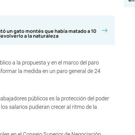
ató un gato montés que había matado a 10
devolverlo a la naturaleza
lico a la propuesta y en el marco del paro
nsformar la medida en un paro general de 24
trabajadores públicos es la protección del poder
os salarios pudieran crecer al ritmo de la
oles en el Consejo Superior de Negociación