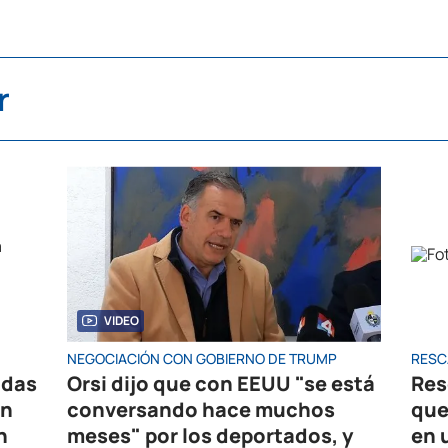
r
VIDEO
NEGOCIACIÓN CON GOBIERNO DE TRUMP
RESC
idas
Orsi dijo que con EEUU "se está
Res
en
conversando hace muchos
que
n
meses" por los deportados, y
en 