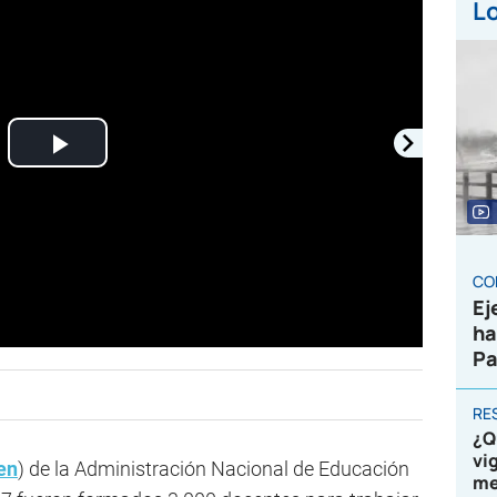
Lo
Play
Video
CO
Ej
ha
Pa
RE
¿Q
vi
en
) de la Administración Nacional de Educación
me