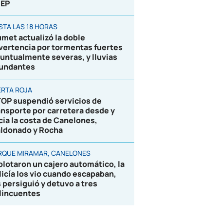
EP
STA LAS 18 HORAS
umet actualizó la doble
vertencia por tormentas fuertes
puntualmente severas, y lluvias
undantes
ERTA ROJA
OP suspendió servicios de
ansporte por carretera desde y
cia la costa de Canelones,
ldonado y Rocha
RQUE MIRAMAR, CANELONES
plotaron un cajero automático, la
licía los vio cuando escapaban,
s persiguió y detuvo a tres
lincuentes