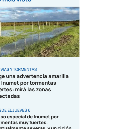
UVIAS Y TORMENTAS
ge una advertencia amarilla
 Inumet por tormentas
ertes: mirá las zonas
ectadas
SDE EL JUEVES 6
iso especial de Inumet por
rmentas muy fuertes,
ntualmente severas, y un ciclón