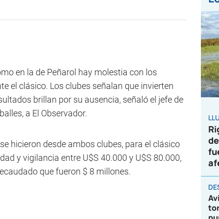
omo en la de Peñarol hay molestia con los
e el clásico. Los clubes señalan que invierten
ltados brillan por su ausencia, señaló el jefe de
balles, a El Observador.
LL
Ri
de
se hicieron desde ambos clubes, para el clásico
fu
idad y vigilancia entre U$S 40.000 y U$S 80.000,
af
 recaudado que fueron $ 8 millones.
DE
Av
to
pu