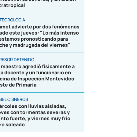
tratropical
TEOROLOGÍA
umet advierte por dos fenómenos
sde este jueves: "Lo más intenso
 estamos pronosticando para
che y madrugada del viernes"
RESOR DETENIDO
 maestro agredió físicamente a
ra docente y un funcionario en
icina de Inspección Montevideo
ste de Primaria
BEL CISNEROS
ércoles con lluvias aisladas,
eves con tormentas severas y
ento fuerte, y viernes muy frío
ro soleado