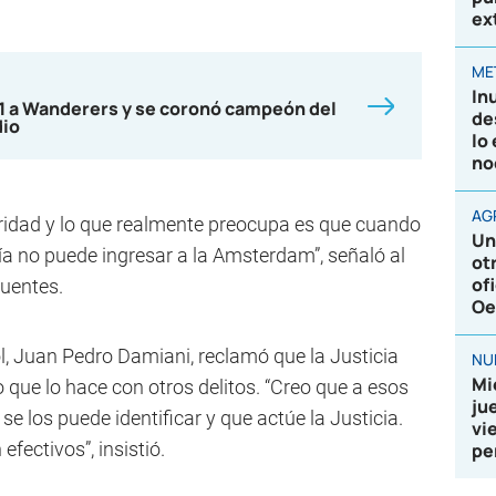
ex
ME
In
-1 a Wanderers y se coronó campeón del
de
dio
lo
no
AG
ridad y lo que realmente preocupa es que cuando
Un
ía no puede ingresar a la Amsterdam”, señaló al
ot
of
Fuentes.
Oe
ol, Juan Pedro Damiani, reclamó que la Justicia
NU
Mi
que lo hace con otros delitos. “Creo que a esos
ju
e los puede identificar y que actúe la Justicia.
vi
fectivos”, insistió.
pe