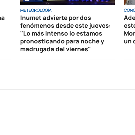
METEOROLOGÍA
CONC
na
Inumet advierte por dos
Ade
fenómenos desde este jueves:
est
"Lo más intenso lo estamos
Mon
pronosticando para noche y
un 
madrugada del viernes"